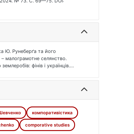
 2024. № 73. С. 69—75. DOI:
а Ю. Рунеберґа та його
о – малограмотне селянство.
емлеробів: фінів і українців.
несенні революційним вихором з
Шевченко
компоративістика
chenko
comporative studies