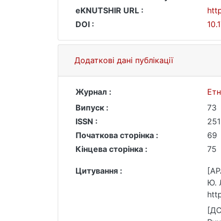
eKNUTSHIR URL :
htt
DOI :
10.
Додаткові дані публікації
Журнал :
Етн
Випуск :
73
ISSN :
251
Початкова сторінка :
69
Кінцева сторінка :
75
Цитування :
[AP
Ю. 
htt
[ДС