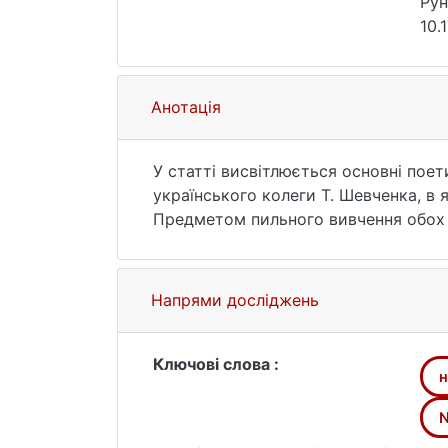
Рун
10.
Анотація
У статті висвітлюється основні пое
українського колеги Т. Шевченка, в
Предметом пильного вивчення обох пи
Доведено, що особливий вплив на ї
Західної та Центральної Європи.
Напрями досліджень
Ключові слова :
н
N