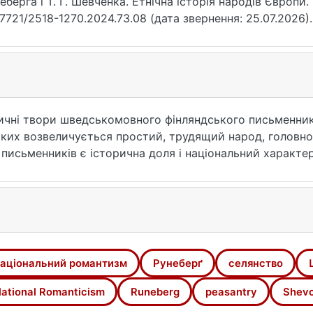
еберґа і Т. Г. Шевченка. Етнічна історія народів Європи.
17721/2518-1270.2024.73.08 (дата звернення: 25.07.2026).
тичні твори шведськомовного фінляндського письменник
 яких возвеличується простий, трудящий народ, головн
сьменників є історична доля і національний характер з
хню творчість також лишили ідеї доби Романтизму, при
аціональний романтизм
Рунеберґ
селянство
ational Romanticism
Runeberg
peasantry
Shev