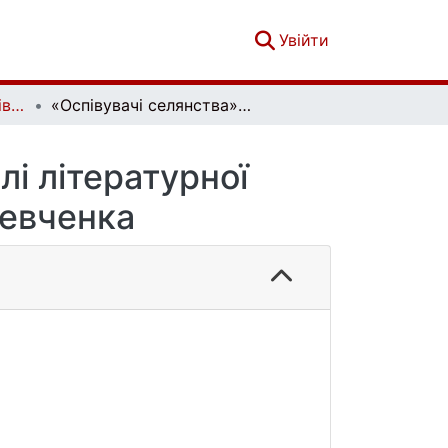
(current)
Увійти
Етнічна історія народів Європи. Випуск 73
«Оспівувачі селянства»: історичні паралелі літературної творчості Ю. Л. Рунеберґа і Т. Г. Шевченка
лі літературної
Шевченка