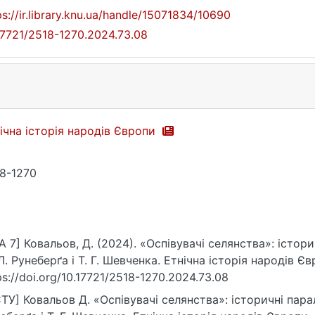
ps://ir.library.knu.ua/handle/15071834/10690
17721/2518-1270.2024.73.08
ічна історія народів Європи
8-1270
A 7] Ковальов, Д. (2024). «Оспівувачі селянства»: істор
Л. Рунеберґа і Т. Г. Шевченка. Етнічна історія народів Єв
ps://doi.org/10.17721/2518-1270.2024.73.08
ТУ] Ковальов Д. «Оспівувачі селянства»: історичні парал