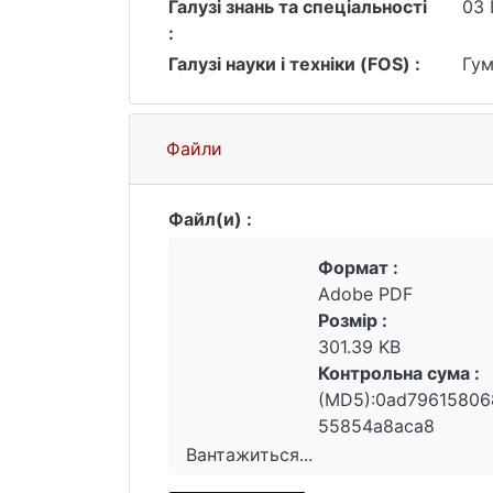
Галузі знань та спеціальності
03 
:
Галузі науки і техніки (FOS) :
Гум
Файли
Файл(и) :
Формат :
Adobe PDF
Розмір :
301.39 KB
Контрольна сума :
(MD5):0ad7961580
55854a8aca8
Вантажиться...
Вантажиться...