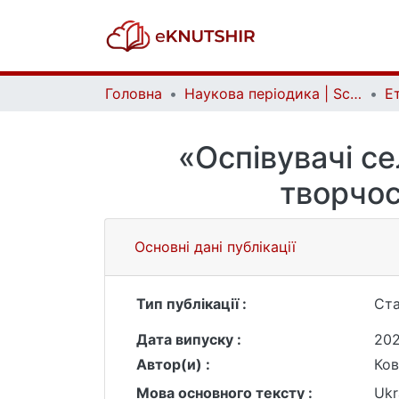
Головна
Наукова періодика | Scientific periodicals
«Оспівувачі се
творчос
Основні дані публікації
Тип публікації :
Ста
Дата випуску :
20
Автор(и) :
Ков
Мова основного тексту :
Ukr