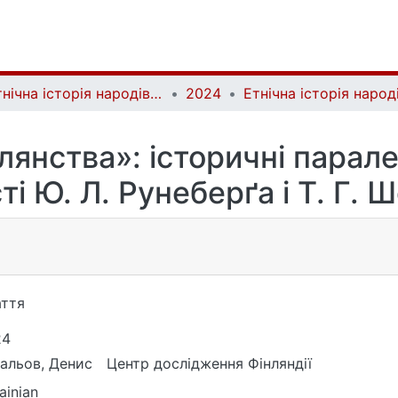
Етнічна історія народів Європи | Ethnic History of European Nations
2024
лянства»: історичні парале
ті Ю. Л. Рунеберґа і Т. Г. 
ття
24
альов, Денис
Центр дослідження Фінляндії
ainian