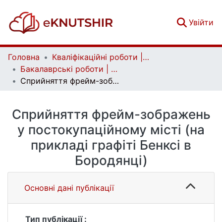
(c
Увійти
Головна
Кваліфікаційні роботи | Qualifying works
Бакалаврські роботи | Bachelor theses
Сприйняття фрейм-зображень у постокупаційному місті (на прикладі графіті Бенксі в Бородянці)
Сприйняття фрейм-зображень
у постокупаційному місті (на
прикладі графіті Бенксі в
Бородянці)
Основні дані публікації
Тип публікації :