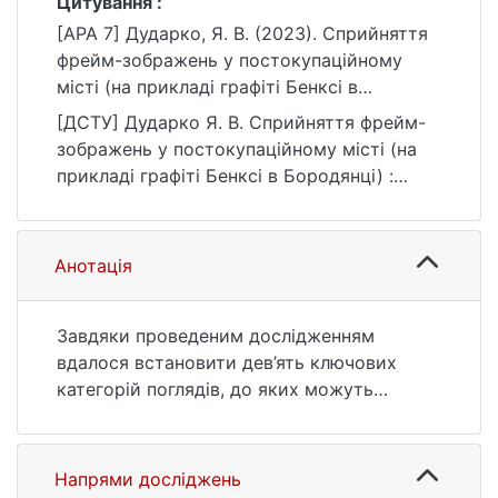
Цитування :
[APA 7] Дударко, Я. В. (2023). Сприйняття
фрейм-зображень у постокупаційному
місті (на прикладі графіті Бенксі в
Бородянці) [Бакалаврська робота,
[ДСТУ] Дударко Я. В. Сприйняття фрейм-
Київський національний університет імені
зображень у постокупаційному місті (на
Тараса Шевченка]. eKNUTSHIR.
прикладі графіті Бенксі в Бородянці) :
https://ir.library.knu.ua/handle/123456789/42
кваліфікаційна робота бакалавра : 05
38
Соціальні та поведінкові науки. Київ, 2023.
58 с. URL:
Анотація
https://ir.library.knu.ua/handle/123456789/42
38 (дата звернення: 25.07.2026).
Завдяки проведеним дослідженням
вдалося встановити дев’ять ключових
категорій поглядів, до яких можуть
схилятися люди відносно кейсу та п’ять
бажаних сценаріїв подальших дій з графіті,
а також спостерегти їх різницю в їх
Напрями досліджень
проявах між локальною та всеукраїнською