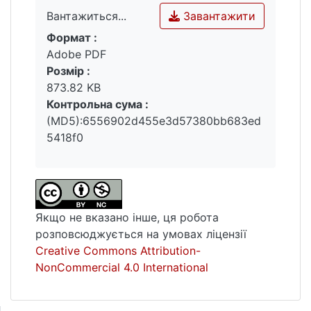
Завантажити
Вантажиться...
Ключові слова : графіті Бенксі, Бородянка,
Формат :
колективна пам'ять, графіті.
Вантажиться...
Adobe PDF
Розмір :
873.82 KB
Контрольна сума :
(MD5):6556902d455e3d57380bb683ed
5418f0
Якщо не вказано інше, ця робота
розповсюджується на умовах ліцензії
Creative Commons Attribution-
NonCommercial 4.0 International