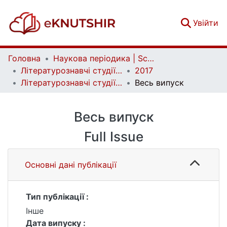
(c
Увійти
Головна
Наукова періодика | Scientific periodicals
Літературознавчі студії | Literary Studies
2017
Літературознавчі студії. Вип. 1(48)
Весь випуск
Весь випуск
Full Issue
Основні дані публікації
Тип публікації :
Інше
Дата випуску :