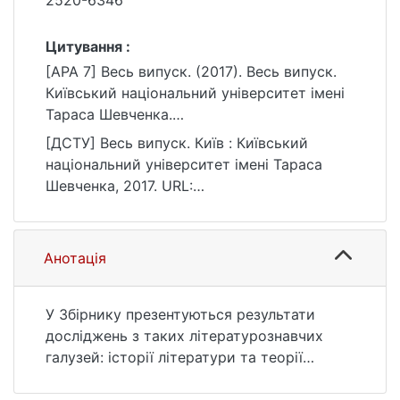
2520-6346
Цитування :
[APA 7] Весь випуск. (2017). Весь випуск.
Київський національний університет імені
Тараса Шевченка.
https://ir.library.knu.ua/handle/15071834/252
[ДСТУ] Весь випуск. Київ : Київський
63
національний університет імені Тараса
Шевченка, 2017. URL:
https://ir.library.knu.ua/handle/15071834/252
63 (дата звернення: 25.07.2026).
Анотація
У Збірнику презентуються результати
досліджень з таких літературознавчих
галузей: історії літератури та теорії
літератури, компаративістики, поетики