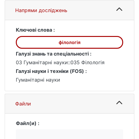
художньої творчості та ін. сучасних
напрямів літературознавства.
Напрями досліджень
Ключові слова :
філологія
Галузі знань та спеціальності :
03 Гуманітарні науки::035 Філологія
Галузі науки і техніки (FOS) :
Гуманітарні науки
Файли
Файл(и) :