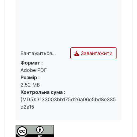
Завантажити
Вантажиться...
Формат :
Вантажиться...
Adobe PDF
Розмір :
2.52 MB
Контрольна сума :
(MD5):3133003bb175d26a06e5bd8e335
d2a15