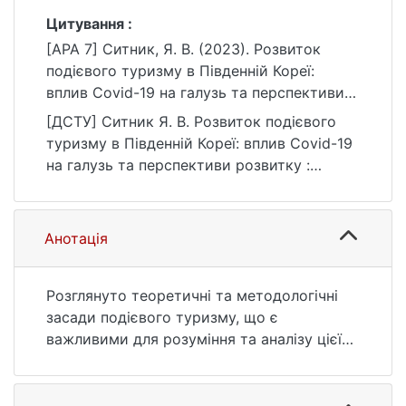
Цитування :
[APA 7] Ситник, Я. В. (2023). Розвиток
подієвого туризму в Південній Кореї:
вплив Covid-19 на галузь та перспективи
розвитку [Бакалаврська робота, Київський
[ДСТУ] Ситник Я. В. Розвиток подієвого
національний університет імені Тараса
туризму в Південній Кореї: вплив Covid-19
Шевченка]. eKNUTSHIR.
на галузь та перспективи розвитку :
https://ir.library.knu.ua/handle/123456789/43
кваліфікаційна робота бакалавра : 24
28
Сфера обслуговування. Київ, 2023. 80 с.
URL:
Анотація
https://ir.library.knu.ua/handle/123456789/43
28 (дата звернення: 25.07.2026).
Розглянуто теоретичні та методологічні
засади подієвого туризму, що є
важливими для розуміння та аналізу цієї
форми туризму. У процесі розгляду
теоретичних засад подієвого туризму
було з’ясовано, що ця форма туризму