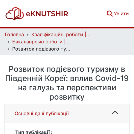
(c
Увійти
Головна
Кваліфікаційні роботи | Qualifying works
Бакалаврські роботи | Bachelor theses
Розвиток подієвого туризму в Південній Кореї: вплив Covid-19 на галузь та перспективи розвитку
Розвиток подієвого туризму в
Південній Кореї: вплив Covid-19
на галузь та перспективи
розвитку
Основні дані публікації
Тип публікації :