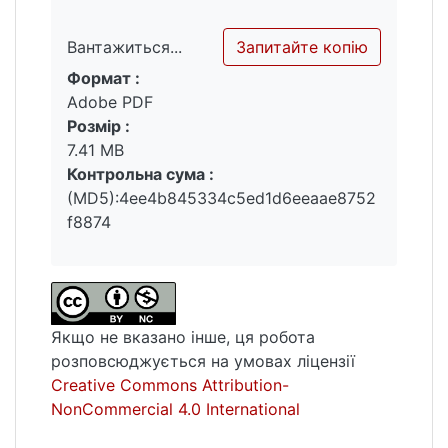
інфраструктуру та транспортні засоби.
Подієвий туризм сприяє підвищенню
Запитайте копію
Вантажиться...
обізнаності про культуру, традиції та
Формат :
спадщину Південної Кореї. Це дозволяє
Вантажиться...
Adobe PDF
залучати туристів, які зацікавлені у
Розмір :
вивченні місцевої культури, мистецтва,
7.41 MB
кухні та інших аспектів життя. Подієвий
Контрольна сума :
туризм також сприяє розвитку інших
(MD5):4ee4b845334c5ed1d6eeaae8752
секторів економіки.
f8874
Ключові слова : подієвий туризм, Південна
Корея, туризм, культура, традиції.
Якщо не вказано інше, ця робота
розповсюджується на умовах ліцензії
Creative Commons Attribution-
NonCommercial 4.0 International