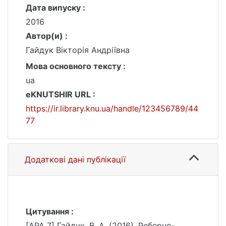
Дата випуску :
2016
Автор(и) :
Гайдук Вікторія Андріївна
Мова основного тексту :
ua
eKNUTSHIR URL :
https://ir.library.knu.ua/handle/123456789/44
77
Додаткові дані публікації
Цитування :
[APA 7] Гайдук, В. А. (2016). Реберно-