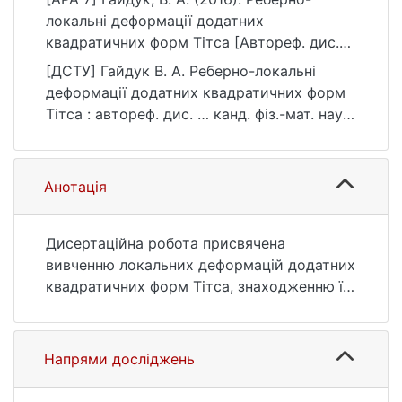
локальні деформації додатних
квадратичних форм Тітса [Автореф. дис.
канд. фіз.-мат. наук, Київський
[ДСТУ] Гайдук В. А. Реберно-локальні
національний університет імені Тараса
деформації додатних квадратичних форм
Шевченка]. eKNUTSHIR.
Тітса : автореф. дис. … канд. фіз.-мат. наук
https://ir.library.knu.ua/handle/123456789/44
: 11 Математика та статистика. Київ, 2016.
77
26 с. URL:
https://ir.library.knu.ua/handle/123456789/44
Анотація
77 (дата звернення: 25.07.2026).
Дисертаційна робота присвячена
вивченню локальних деформацiй додатних
квадратичних форм Тітса, знаходженню їх
P-визначальних поліномів та граничних
чисел, а для квадратичних форм
несерійних діаграм Динкіна додатково і
Напрями досліджень
обчисленню відповідних геометричних
інваріантів.