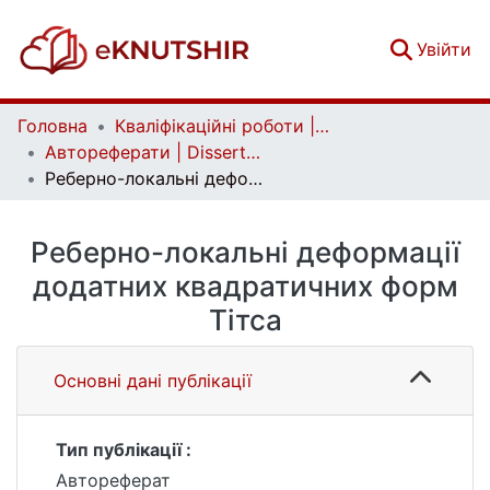
(c
Увійти
Головна
Кваліфікаційні роботи | Qualifying works
Автореферати | Dissertation abstract
Реберно-локальні деформації додатних квадратичних форм Тітса
Реберно-локальні деформації
додатних квадратичних форм
Тітса
Основні дані публікації
Тип публікації :
Автореферат