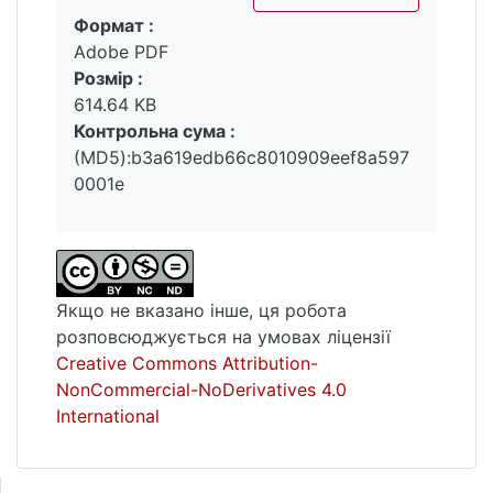
Формат :
множин вказано явний вигляд P-
Вантажиться...
Adobe PDF
визначальних поліномів для всіх пар
Розмір :
порівняльних елементів. Вказано
614.64 KB
мінімальну систему несерійних частково
Контрольна сума :
впорядкованих множин, на яких
(MD5):b3a619edb66c8010909eef8a597
реалізуються всі P-визначальні поліноми.
0001e
Виписано всі поліноми, які можуть бути
цілочисловими P-визначальними
поліномами для несерійних частково
впорядкованих множин.
Якщо не вказано інше, ця робота
Ключові слова: матриця, діаграми Динкіна,
розповсюджується на умовах ліцензії
частково впорядкована множина,
Creative Commons Attribution-
квадратична форма, поточково-локальні
NonCommercial-NoDerivatives 4.0
деформації, реберно-локальні деформації,
International
граничне число, визначальний поліном.