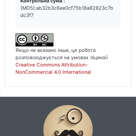
Контрольна сума :
(MD5):ab32b3c6ee0cf75b18a82823c7b
dc3f7
Якщо не вказано інше, ця робота
розповсюджується на умовах ліцензії
Creative Commons Attribution-
NonCommercial 4.0 International