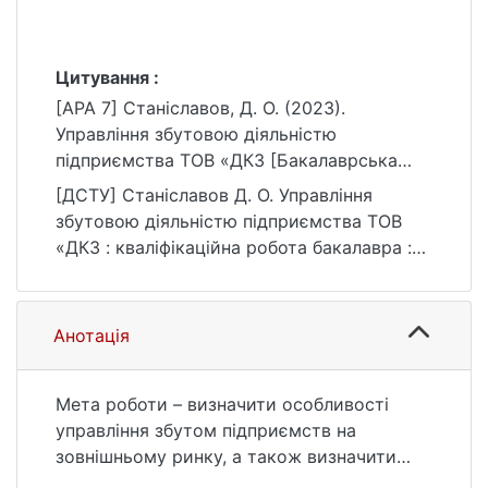
Цитування :
[APA 7] Станіславов, Д. О. (2023).
Управління збутовою діяльністю
підприємства ТОВ «ДКЗ [Бакалаврська
робота, Київський національний
[ДСТУ] Станіславов Д. О. Управління
університет імені Тараса Шевченка].
збутовою діяльністю підприємства ТОВ
eKNUTSHIR.
«ДКЗ : кваліфікаційна робота бакалавра :
https://ir.library.knu.ua/handle/15071834/1394
07 Управління та адміністрування / наук.
кер. В. Г. Балан. Київ, 2023. 79 с. URL:
https://ir.library.knu.ua/handle/15071834/1394
Анотація
(дата звернення: 25.07.2026).
Мета роботи – визначити особливості
управління збутом підприємств на
зовнішньому ринку, а також визначити
вплив стратегії збуту на економічну