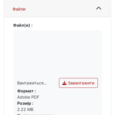
ефективність запропонованих заходів.
Файли
Файл(и) :
Завантажити
Вантажиться...
Формат :
Вантажиться...
Adobe PDF
Розмір :
2.22 MB