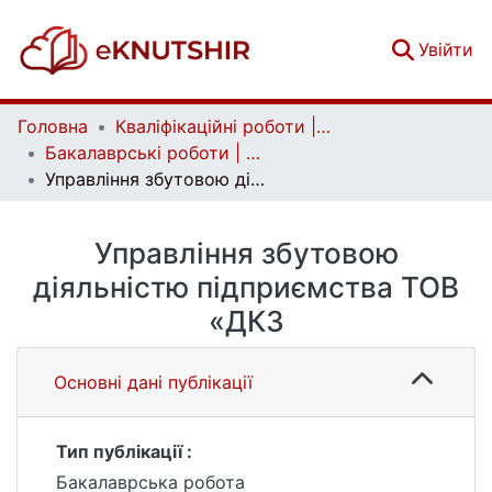
(c
Увійти
Головна
Кваліфікаційні роботи | Qualifying works
Бакалаврські роботи | Bachelor theses
Управління збутовою діяльністю підприємства ТОВ «ДКЗ
Управління збутовою
діяльністю підприємства ТОВ
«ДКЗ
Основні дані публікації
Тип публікації :
Бакалаврська робота