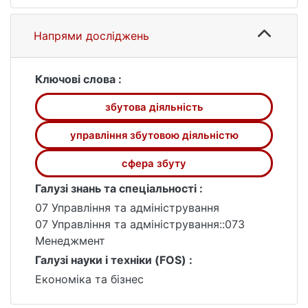
ефективність підприємства.
Об’єктом дослідження є збутова діяльність
Напрями досліджень
підприємства. Предметом дослідження є
теоретичні та практичні аспекти
дослідження управління збутовою
Ключові слова :
діяльністю підприємства.
збутова діяльність
Розглянуто економічну сутність
управління збутовою діяльністю; описано
управління збутовою діяльністю
методологічні підходи до управління
збутовою діяльністю підприємства; надано
сфера збуту
організаційно-економічну характеристику
Галузі знань та спеціальності :
та особливості функціонування ТОВ
07 Управління та адміністрування
«ДКЗ»; проаналізовано фінансовий стан та
07 Управління та адміністрування::073
проведено комплексне оцінювання
Менеджмент
збутової діяльності ТОВ «ДКЗ»;
Галузі науки і техніки (FOS) :
запропоновано напрями збільшення
збутової діяльності підприємства на ТОВ
Економіка та бізнес
«ДКЗ»; обгрунтовано економічну