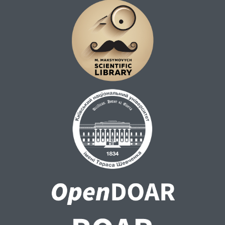
закріплення лише двох видів стягнення не
дозволяє належним чином забезпечити
диференційоване застосування заходів
дисциплінарного впливу. До розширеного
переліку заходів дисциплінарного впливу
запропоновано такі: попередження,
догана, осуд, відсторонення від посади та
звільнення.