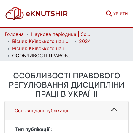
(c
Увійти
Головна
Наукова періодика | Scientific periodicals
Вісник Київського національного університету імені Тараса Шевченка. Юридичні науки | Bulletin of Taras Shevchenko National University of Kyiv. Legal Studies
2024
Вісник Київського національного університету імені Тараса Шевченка. Юридичні науки. Вип. 2 (128)
ОСОБЛИВОСТІ ПРАВОВОГО РЕГУЛЮВАННЯ ДИСЦИПЛІНИ ПРАЦІ В УКРАЇНІ
ОСОБЛИВОСТІ ПРАВОВОГО
РЕГУЛЮВАННЯ ДИСЦИПЛІНИ
ПРАЦІ В УКРАЇНІ
Основні дані публікації
Тип публікації :