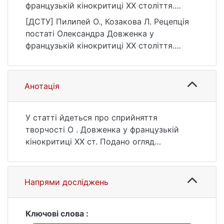
французькій кінокритиці ХХ століття.
Літературознавчі студії, 2(67), 72–84.
[ДСТУ] Пилипей О., Козакова Л. Рецепція
https://doi.org/10.17721/2520-6346.2(67).72-
постаті Олександра Довженка у
84
французькій кінокритиці ХХ століття.
Літературознавчі студії. 2024. Т. 2, № 67. С.
72—84. DOI: 10.17721/2520-6346.2(67).72-
84 (дата звернення: 25.07.2026).
Анотація
У статті йдеться про сприйняття
творчості О . Довженка у французькій
кінокритиці ХХ ст. Подано огляд
літератури щодо вивчення французькою
кінокритикою рецепції творчості
українського кінорежисера.
Напрями досліджень
Проаналізовано праці Є. Деслава, Л.
Муссінака, Ж. Садуля, М. Омса, Б.
Аменгаля та ін. Зазначено аспекти, на які
Ключові слова :