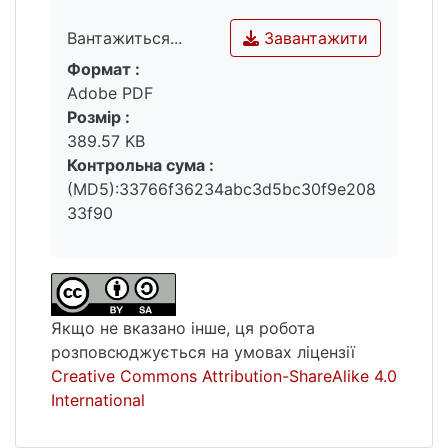
Завантажити
Вантажиться...
Формат :
Вантажиться...
Adobe PDF
Розмір :
389.57 KB
Контрольна сума :
(MD5):33766f36234abc3d5bc30f9e208
33f90
Якщо не вказано інше, ця робота
розповсюджується на умовах ліцензії
Creative Commons Attribution-ShareAlike 4.0
International