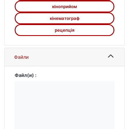
кіноприйом
кінематограф
рецепція
Файли
Файл(и) :