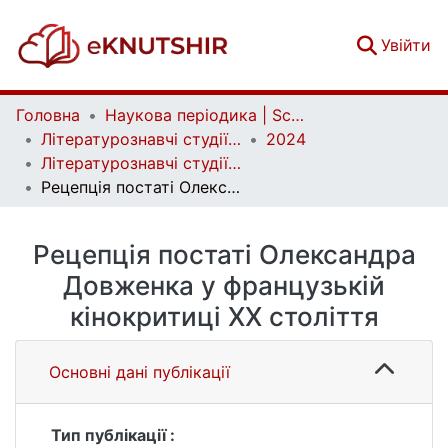
(c
Увійти
Головна
Наукова періодика | Scientific periodicals
Літературознавчі студії | Literary Studies
2024
Літературознавчі студії. Том 2. № 67
Рецепція постаті Олександра Довженка у французькій кінокритиці ХХ століття
Рецепція постаті Олександра
Довженка у французькій
кінокритиці ХХ століття
Основні дані публікації
Тип публікації :