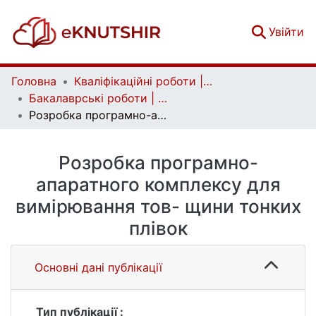
(c
Увійти
Головна
Кваліфікаційні роботи | Qualifying works
Бакалаврські роботи | Bachelor theses
Розробка програмно-апаратного комплексу для вимірювання тов- щини тонких плівок
Розробка програмно-
апаратного комплексу для
вимірювання тов- щини тонких
плівок
Основні дані публікації
Тип публікації :