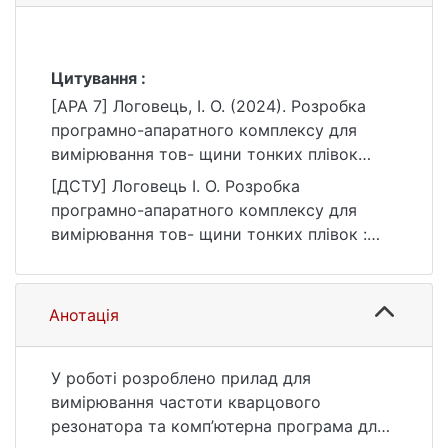
Цитування :
[APA 7] Логовець, І. О. (2024). Розробка
програмно-апаратного комплексу для
вимірювання тов- щини тонких плівок
[Бакалаврська робота, Київський
[ДСТУ] Логовець І. О. Розробка
національний університет імені Тараса
програмно-апаратного комплексу для
Шевченка]. eKNUTSHIR.
вимірювання тов- щини тонких плівок :
https://ir.library.knu.ua/handle/15071834/4221
кваліфікаційна робота бакалавра : 171
Електроніка / наук. кер. С. О. Колєнов.
Київ, 2024. 38 с. URL:
Анотація
https://ir.library.knu.ua/handle/15071834/4221
(дата звернення: 25.07.2026).
У роботі розроблено прилад для
вимірювання частоти кварцового
резонатора та комп’ютерна програма для