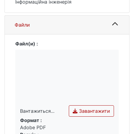
Інформаційна інженерія
Файли
Файл(и) :
Завантажити
Вантажиться...
Формат :
Вантажиться...
Adobe PDF