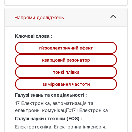
розрахунку товщини тонких плівок.
Отримані результати можуть бути
використані для контролю вирощування
Напрями досліджень
тонких плівок з метою створення
гетеропереходів у пристроях електроніки,
а також застосовуватись у інших галузях,
Ключові слова :
таких як біології та хімії.
п’єзоелектричний ефект
кварцовий резонатор
тонкі плівки
вимірювання частоти
Галузі знань та спеціальності :
17 Електроніка, автоматизація та
електронні комунікації::171 Електроніка
Галузі науки і техніки (FOS) :
Електротехніка, Електронна інженерія,