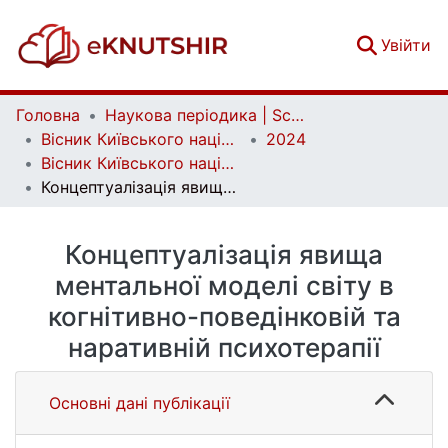
(c
Увійти
Головна
Наукова періодика | Scientific periodicals
Вісник Київського національного університету імені Тараса Шевченка. Психологія | Bulletin of Taras Shevchenko National University of Kyiv. Psychology
2024
Вісник Київського національного університету імені Тараса Шевченка. Психологія. Вип. 2 (20)
Концептуалізація явища ментальної моделі світу в когнітивно-поведінковій та наративній психотерапії
Концептуалізація явища
ментальної моделі світу в
когнітивно-поведінковій та
наративній психотерапії
Основні дані публікації