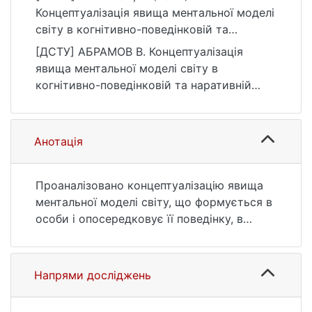
Концептуалізація явища ментальної моделі
світу в когнітивно-поведінковій та
наративній психотерапії. Bulletin of Taras
[ДСТУ] АБРАМОВ В. Концептуалізація
Shevchenko National University of Kyiv.
явища ментальної моделі світу в
Psychology, 2(20), 14–18.
когнітивно-поведінковій та наративній
https://doi.org/10.17721/BPSY.2024.2(20).2
психотерапії. Bulletin of Taras Shevchenko
National University of Kyiv. Psychology.
2024. Т. 2, № 20. С. 14—18. DOI:
Анотація
10.17721/BPSY.2024.2(20).2 (дата
звернення: 25.07.2026).
Проаналізовано концептуалізацію явища
ментальної моделі світу, що формується в
особи і опосередковує її поведінку, в
когнітивній терапії А. Бека, схема-терапії
Д. Янга; у функціональному
контекстуалізмі та поведінковій терапії, а
Напрями досліджень
також наративній терапії М. Уайта та
Д. Епстона.