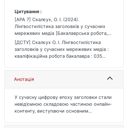
Цитування :
[APA 7] Скалєух, О. І. (2024).
Лінгвостилістика заголовків у сучасних
мережевих медіа [Бакалаврська робота,
Київський національний університет імені
[ДСТУ] Скалєух О. І. Лінгвостилістика
Тараса Шевченка]. eKNUTSHIR.
заголовків у сучасних мережевих медіа :
https://ir.library.knu.ua/handle/15071834/5161
кваліфікаційна робота бакалавра : 035
Філологія / наук. кер. Д. В. Дергач. Київ,
2024. 74 с. URL:
https://ir.library.knu.ua/handle/15071834/5161
Анотація
(дата звернення: 25.07.2026).
У сучасну цифрову епоху заголовки стали
невід’ємною складовою частиною онлайн-
контенту, виступаючи основним
інструментом для привернення уваги
аудиторії та формування первинного