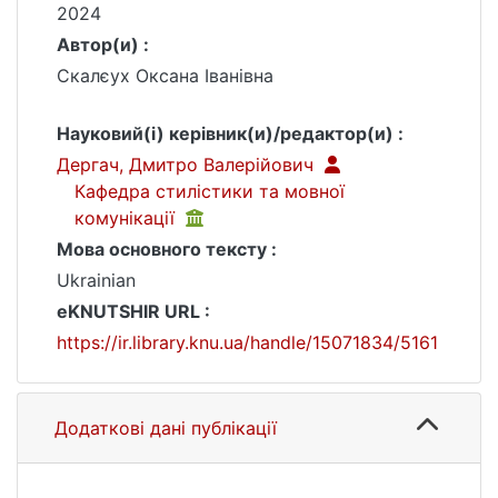
2024
Автор(и) :
Скалєух Оксана Іванівна
Науковий(і) керівник(и)/редактор(и) :
Дергач, Дмитро Валерійович
Кафедра стилістики та мовної
комунікації
Мова основного тексту :
Ukrainian
eKNUTSHIR URL :
https://ir.library.knu.ua/handle/15071834/5161
Додаткові дані публікації