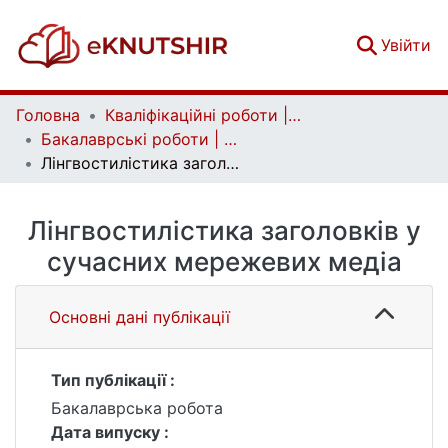
(c
Увійти
Головна
Кваліфікаційні роботи | Qualifying works
Бакалаврські роботи | Bachelor theses
Лінгвостилістика заголовків у сучасних мережевих медіа
Лінгвостилістика заголовків у
сучасних мережевих медіа
Основні дані публікації
Тип публікації :
Бакалаврська робота
Дата випуску :