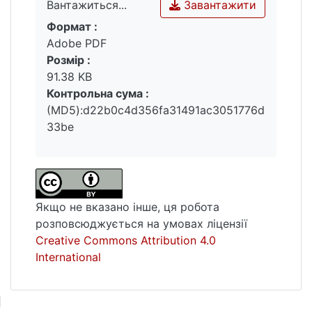
Завантажити
Вантажиться...
Формат :
Вантажиться...
Adobe PDF
Розмір :
91.38 KB
Контрольна сума :
(MD5):d22b0c4d356fa31491ac3051776d
33be
Якщо не вказано інше, ця робота
розповсюджується на умовах ліцензії
Creative Commons Attribution 4.0
International