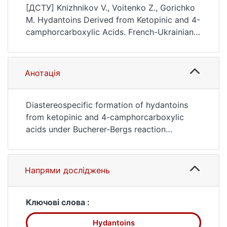
Acids. French-Ukrainian Journal of
[ДСТУ] Knizhnikov V., Voitenko Z., Gorichko
Chemistry, 1(1), 23–26.
M. Hydantoins Derived from Ketopinic and 4-
https://ir.library.knu.ua/handle/15071834/2561
camphorcarboxylic Acids. French-Ukrainian
6
Journal of Chemistry. 2013. Vol. 1, no. 1. P. 23
—26. URL:
https://ir.library.knu.ua/handle/15071834/2561
Анотація
6 (date of access: 25.07.2026).
Diastereospecific formation of hydantoins
from ketopinic and 4-camphorcarboxylic
acids under Bucherer-Bergs reaction
conditions has been investigated. The
easiness of this transformation provides a
straightforward synthetic pathway to
Напрями досліджень
enantiopure conformationally rigid amino
acids derivatives, as well as functionalized
hydantoins, starting from inexpensive and
Ключові слова :
easily available natural camphor.
Hydantoins