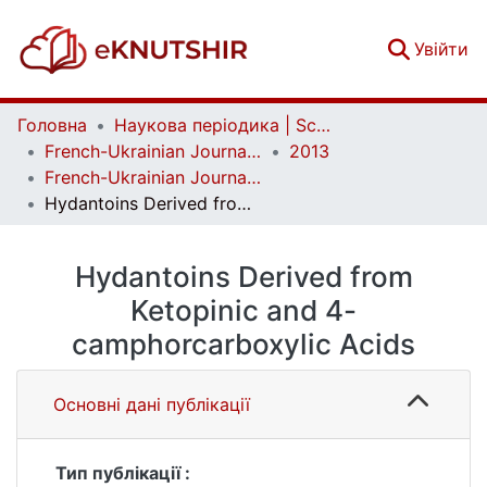
(c
Увійти
Головна
Наукова періодика | Scientific periodicals
French-Ukrainian Journal of Chemistry
2013
French-Ukrainian Journal of Chemistry. Vol. 1 No. 1
Hydantoins Derived from Ketopinic and 4-camphorcarboxylic Acids
Hydantoins Derived from
Ketopinic and 4-
camphorcarboxylic Acids
Основні дані публікації
Тип публікації :