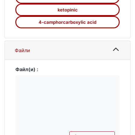
ketopinic
4-camphorcarboxylic acid
Файли
Файл(и) :