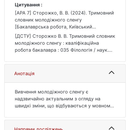
Цитування :
[APA 7] Сторожко, В. В. (2024). Тримовний
словник молодіжного сленгу
[Бакалаврська робота, Київський
національний університет імені Тараса
[ДСТУ] Сторожко В. В. Тримовний словник
Шевченка]. eKNUTSHIR.
молодіжного сленгу : кваліфікаційна
https://ir.library.knu.ua/handle/15071834/2871
робота бакалавра : 035 Філологія / наук.
кер. Ю. О. Цигвінцева. Київ, 2024. 52 с. URL:
https://ir.library.knu.ua/handle/15071834/2871
(дата звернення: 25.07.2026).
Анотація
Вивчення молодіжного сленгу є
надзвичайно актуальним з огляду на
швидкі зміни, що відбуваються у мовному
вжитку молоді, та загальну динаміку мови.
Сленг є динамічним шаром лексики, що
відображає культурні, соціальні та
Напрями досліджень