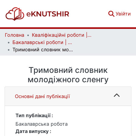
(c
Увійти
Головна
Кваліфікаційні роботи | Qualifying works
Бакалаврські роботи | Bachelor theses
Тримовний словник молодіжного сленгу
Тримовний словник
молодіжного сленгу
Основні дані публікації
Тип публікації :
Бакалаврська робота
Дата випуску :