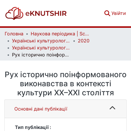
(c
Увійти
Головна
Наукова періодика | Scientific periodicals
Українські культурологічні студії | Ukrainian Cultural Studies
2020
Українські культурологічні студії. № 2 (7)
Рух історично поінформованого виконавства в контексті культури ХХ–ХХI століття
Рух історично поінформованого
виконавства в контексті
культури ХХ–ХХI століття
Основні дані публікації
Тип публікації :