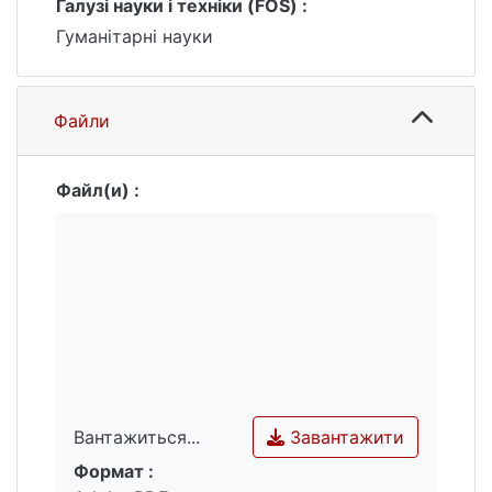
Галузі науки і техніки (FOS) :
Гуманітарні науки
Файли
Файл(и) :
Завантажити
Вантажиться...
Формат :
Вантажиться...