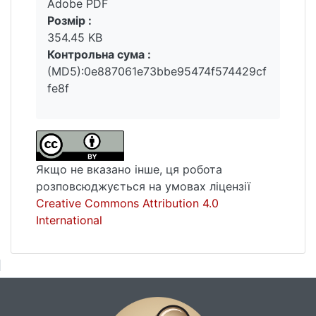
Adobe PDF
Розмір :
354.45 KB
Контрольна сума :
(MD5):0e887061e73bbe95474f574429cf
fe8f
Якщо не вказано інше, ця робота
розповсюджується на умовах ліцензії
Creative Commons Attribution 4.0
International