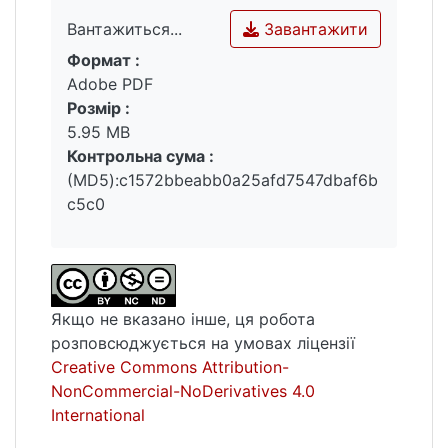
Завантажити
Вантажиться...
Формат :
Вантажиться...
Adobe PDF
Розмір :
5.95 MB
Контрольна сума :
(MD5):c1572bbeabb0a25afd7547dbaf6b
c5c0
Якщо не вказано інше, ця робота
розповсюджується на умовах ліцензії
Creative Commons Attribution-
NonCommercial-NoDerivatives 4.0
International