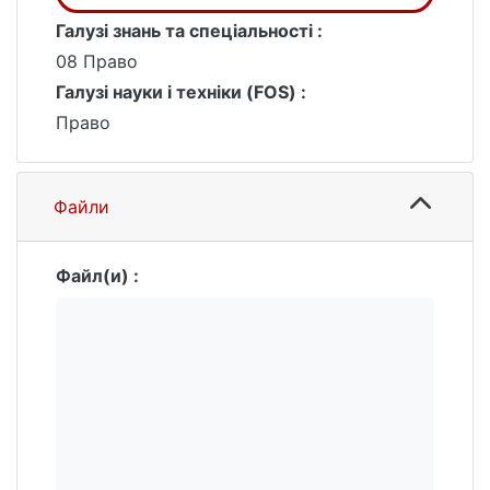
працівникам, а також юристам-практикам
Галузі знань та спеціальності :
і усім тим, хто цікавиться процесуальними
08 Право
й криміналістичними засадами
розслідування зайняття гральним
Галузі науки і техніки (FOS) :
бізнесом.
Право
Файли
Файл(и) :