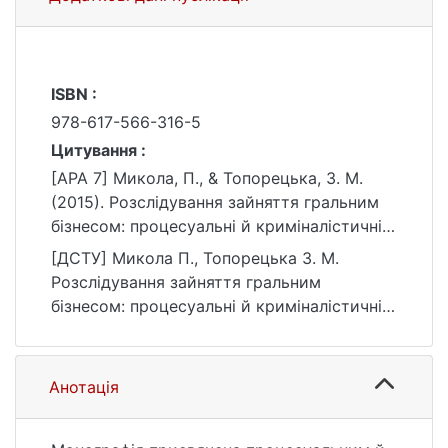
ISBN :
978-617-566-316-5
Цитування :
[APA 7] Микола, П., & Топорецька, З. М.
(2015). Розслідування зайняття гральним
бізнесом: процесуальні й криміналістичні
засади. Видавництво «Алерта».
[ДСТУ] Микола П., Топорецька З. М.
https://ir.library.knu.ua/handle/15071834/8145
Розслідування зайняття гральним
бізнесом: процесуальні й криміналістичні
засади. Київ : Видавництво «Алерта», 2015.
250 с. URL:
https://ir.library.knu.ua/handle/15071834/8145
Анотація
(дата звернення: 26.07.2026).