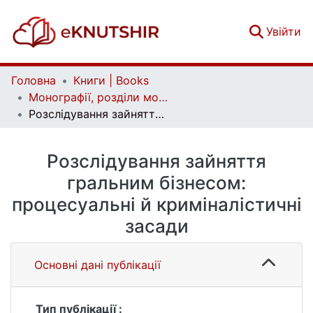
(c
Увійти
Головна
Книги | Books
Монографії, розділи монографій | Monographs, chapters of monographs
Розслідування зайняття гральним бізнесом: процесуальні й криміналістичні засади
Розслідування зайняття
гральним бізнесом:
процесуальні й криміналістичні
засади
Основні дані публікації
Тип публікації :