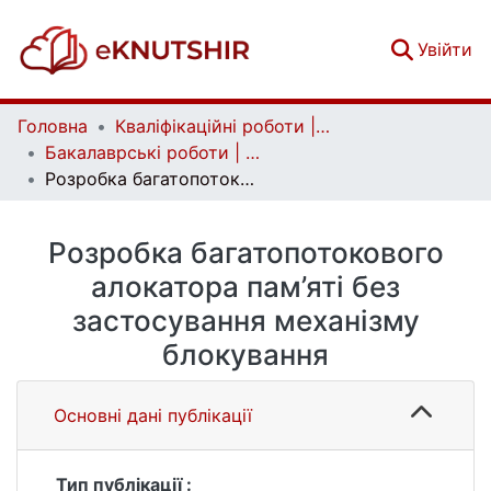
(c
Увійти
Головна
Кваліфікаційні роботи | Qualifying works
Бакалаврські роботи | Bachelor theses
Розробка багатопотокового алокатора пам’яті без застосування механізму блокування
Розробка багатопотокового
алокатора пам’яті без
застосування механізму
блокування
Основні дані публікації
Тип публікації :