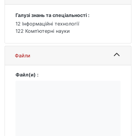
блокувань, який можна застосовувати в
користувацьких програмах дл ярозподілу
Галузі знань та спеціальності :
пам’яті. Проведено порівняльний аналіз
12 Інформаційні технології
ефективності розробленого алокатора з
122 Комп’ютерні науки
сучасними комерційними алокаторами.
Файли
Файл(и) :