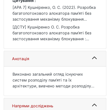
Цитування :
[APA 7] Кушніренко, О. С. (2022). Розробка
багатопотокового алокатора пам’яті без
застосування механізму блокування
[Бакалаврська робота, Київський
[ДСТУ] Кушніренко О. С. Розробка
національний університет імені Тараса
багатопотокового алокатора пам’яті без
Шевченка]. eKNUTSHIR.
застосування механізму блокування :
https://ir.library.knu.ua/handle/123456789/33
кваліфікаційна робота бакалавра : 12
21
Інформаційні технології. Київ, 2022. 47 с.
URL:
Анотація
https://ir.library.knu.ua/handle/123456789/33
21 (дата звернення: 25.07.2026).
Виконано загальний огляд існуючих
систем розподілу пам’яті та їх
архітектури, вивчено методи розподілу
пам’яті, принципи багатопотоковості та
проблеми, що виникають при
багатопотоковому програмуванні.
Напрями досліджень
Розроблено багатопотоковий алокатор без