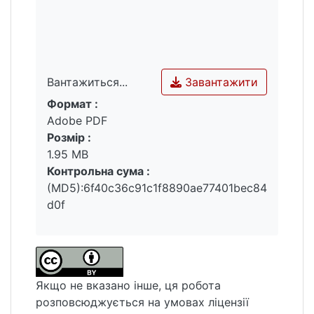
Завантажити
Вантажиться...
Формат :
Вантажиться...
Adobe PDF
Розмір :
1.95 MB
Контрольна сума :
(MD5):6f40c36c91c1f8890ae77401bec84
d0f
Якщо не вказано інше, ця робота
розповсюджується на умовах ліцензії