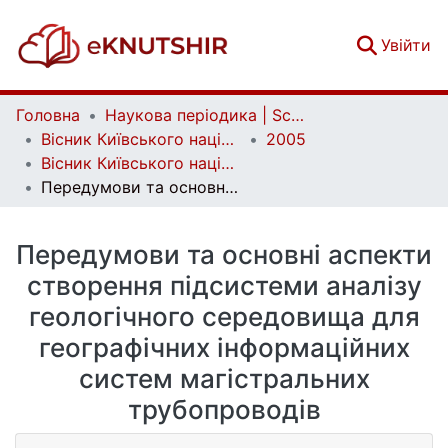
(c
Увійти
Головна
Наукова періодика | Scientific periodicals
Вісник Київського національного університету імені Тараса Шевченка. Геологія | Visnyk of Taras Shevchenko National University of Kyiv. Geology
2005
Вісник Київського національного університету імені Тараса Шевченка. Геологія. Вип. 33
Передумови та основні аспекти створення підсистеми аналізу геологічного середовища для географічних інформаційних систем магістральних трубопроводів
Передумови та основні аспекти
створення підсистеми аналізу
геологічного середовища для
географічних інформаційних
систем магістральних
трубопроводів