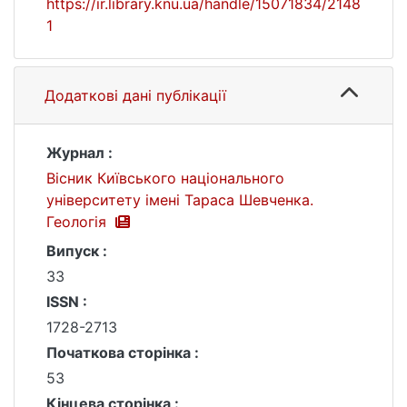
https://ir.library.knu.ua/handle/15071834/2148
1
Додаткові дані публікації
Журнал :
Вісник Київського національного
університету імені Тараса Шевченка.
Геологія
Випуск :
33
ISSN :
1728-2713
Початкова сторінка :
53
Кінцева сторінка :