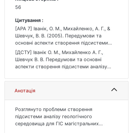
56
Цитування :
[APA 7] Іванік, О. М., Михайленко, А. Г., &
Шевчук, В. В. (2005). Передумови та
основні аспекти створення підсистеми
аналізу геологічного середовища для
[ДСТУ] Іванік О. М., Михайленко А. Г.,
географічних інформаційних систем
Шевчук В. В. Передумови та основні
магістральних трубопроводів. Вісник
аспекти створення підсистеми аналізу
Київського національного університету
геологічного середовища для
імені Тараса Шевченка. Геологія, (33), 53–
географічних інформаційних систем
56.
магістральних трубопроводів. Вісник
Анотація
https://ir.library.knu.ua/handle/15071834/2148
Київського національного університету
1
імені Тараса Шевченка. Геологія. 2005. №
33. С. 53—56. URL:
Розглянуто проблеми створення
https://ir.library.knu.ua/handle/15071834/2148
підсистеми аналізу геологічного
1 (дата звернення: 25.07.2026).
середовища для ГІС магістральних
трубопроводів. Показано, що методичною