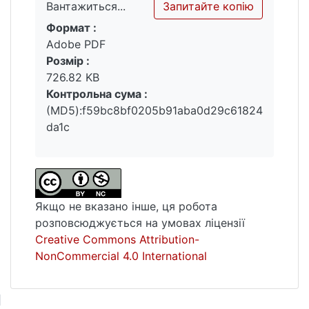
Запитайте копію
Вантажиться...
Формат :
Вантажиться...
Adobe PDF
Розмір :
726.82 KB
Контрольна сума :
(MD5):f59bc8bf0205b91aba0d29c61824
da1c
Якщо не вказано інше, ця робота
розповсюджується на умовах ліцензії
Creative Commons Attribution-
NonCommercial 4.0 International