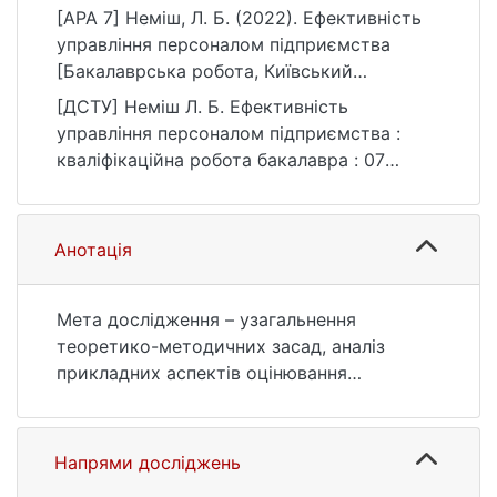
[APA 7] Неміш, Л. Б. (2022). Ефективність
управління персоналом підприємства
[Бакалаврська робота, Київський
національний університет імені Тараса
[ДСТУ] Неміш Л. Б. Ефективність
Шевченка]. eKNUTSHIR.
управління персоналом підприємства :
https://ir.library.knu.ua/handle/123456789/15
кваліфікаційна робота бакалавра : 07
94
Управління та адміністрування. Київ, 2022.
64 с. URL:
https://ir.library.knu.ua/handle/123456789/15
Анотація
94 (дата звернення: 25.07.2026).
Мета дослідження – узагальнення
теоретико-методичних засад, аналіз
прикладних аспектів оцінювання
ефективності управління персоналом
підприємства та розроблення на цій
основі пропозицій щодо її підвищення.
Напрями досліджень