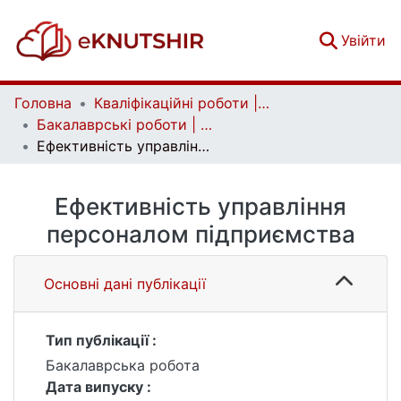
(c
Увійти
Головна
Кваліфікаційні роботи | Qualifying works
Бакалаврські роботи | Bachelor theses
Ефективність управління персоналом підприємства
Ефективність управління
персоналом підприємства
Основні дані публікації
Тип публікації :
Бакалаврська робота
Дата випуску :