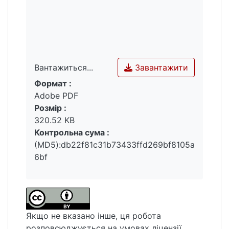
Завантажити
Вантажиться...
Формат :
Вантажиться...
Adobe PDF
Розмір :
320.52 KB
Контрольна сума :
(MD5):db22f81c31b73433ffd269bf8105a
6bf
Якщо не вказано інше, ця робота
розповсюджується на умовах ліцензії