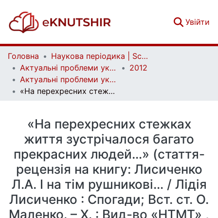
(c
Увійти
Головна
Наукова періодика | Scientific periodicals
Актуальні проблеми української лінгвістики: теорія і практика | Current issues of Ukrainian linguistics: theory and practice
2012
Актуальні проблеми української лінгвістики: теорія і практика. Вип. 25
«На перехресних стежках життя зустрічалося багато прекрасних людей…» (стаття-рецензія на книгу: Лисиченко Л.А. І на тім рушникові… / Лідія Лисиченко : Спогади; Вст. ст. О. Маленко. – Х. : Вид-во «НТМТ» , 2012. – 274 с.)
«На перехресних стежках
життя зустрічалося багато
прекрасних людей…» (стаття-
рецензія на книгу: Лисиченко
Л.А. І на тім рушникові… / Лідія
Лисиченко : Спогади; Вст. ст. О.
Маленко. – Х. : Вид-во «НТМТ» ,