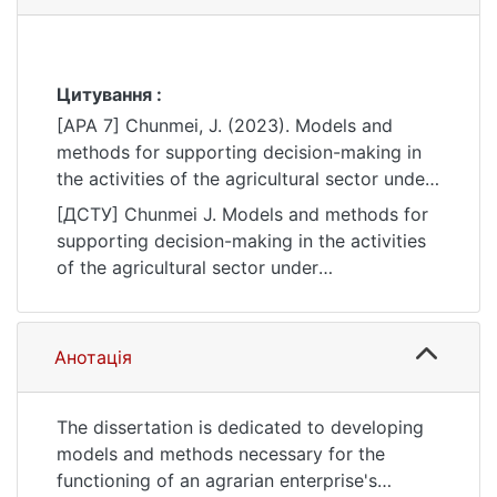
Цитування :
[APA 7] Chunmei, J. (2023). Models and
methods for supporting decision-making in
the activities of the agricultural sector under
environmental uncertainty [Doctoral
[ДСТУ] Chunmei J. Models and methods for
dissertation, Київський національний
supporting decision-making in the activities
університет імені Тараса Шевченка].
of the agricultural sector under
eKNUTSHIR.
environmental uncertainty : doctoral
https://ir.library.knu.ua/handle/123456789/60
dissertation : 12 Інформаційні технології.
76
Kyiv, 2023. URL:
Анотація
https://ir.library.knu.ua/handle/123456789/60
76 (date of access: 25.07.2026).
The dissertation is dedicated to developing
models and methods necessary for the
functioning of an agrarian enterprise's