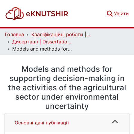
(c
Увійти
Головна
Кваліфікаційні роботи | Qualifying works
Дисертації | Dissertations
Models and methods for supporting decision-making in the activities of the agricultural sector under environmental uncertainty
Models and methods for
supporting decision-making in
the activities of the agricultural
sector under environmental
uncertainty
Основні дані публікації