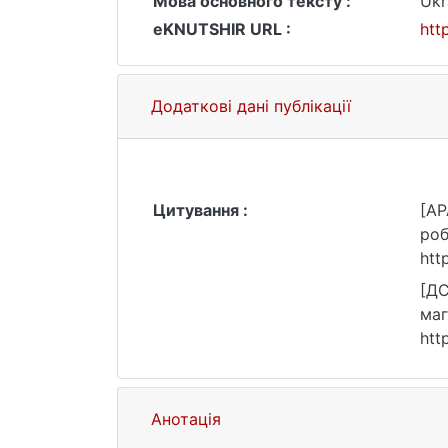
Мова основного тексту :
Ukr
eKNUTSHIR URL :
htt
Додаткові дані публікації
Цитування :
[AP
роб
htt
[ДС
маг
htt
Анотація