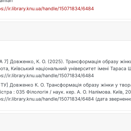
ainian
ps://ir.library.knu.ua/handle/15071834/6484
A 7] Довженко, К. О. (2025). Трансформація образу жінк
ота, Київський національний університет імені Тараса 
ps://ir.library.knu.ua/handle/15071834/6484
ТУ] Довженко К. О. Трансформація образу жінки у твора
істра : 035 Філологія / наук. кер. А. О. Налімова. Київ, 20
ps://ir.library.knu.ua/handle/15071834/6484 (дата зверненн