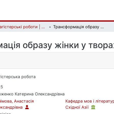
Магістерські роботи | Master's theses
Трансформація образу жінки у творах Лі Гвансу
ація образу жінки у творах
істерська робота
25
женко Катерина Олександрівна
імова, Анастасія
Кафедра мов і літерату
ександрівна
Східної Азії