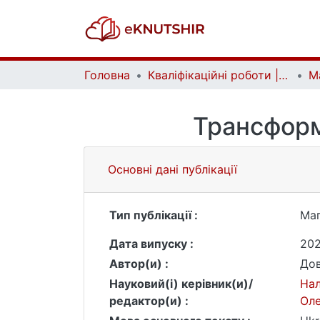
Головна
Кваліфікаційні роботи | Qualifying works
Трансформ
Основні дані публікації
Тип публікації :
Маг
Дата випуску :
20
Автор(и) :
Дов
Науковий(і) керівник(и)/
Нал
редактор(и) :
Ол