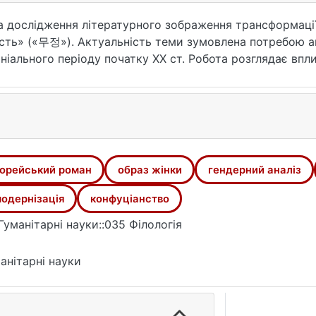
а дослідження літературного зображення трансформації
сть» («무정»). Актуальність теми зумовлена потребою ана
оніального періоду початку XX ст. Робота розглядає впл
ї ідентичності. Наукова новизна дослідження полягає у
ції жіночих образів у Лі Ґвансу, що допомагає у визна
том дослідження є творчість Лі Ґвансу, а предметом – 
наліз літературного зображення еволюції жіночих перс
ад вивчення образу жінки, аналіз ключових жіночих обр
стосунків між статями та концепції «вільного кохання»
орейський роман
образ жінки
гендерний аналіз
ли обрані методологічні підходи, спрямовані на аналіз
 зображенням трансформації персонажів та просвітниць
одернізація
конфуціанство
ь історико-літературний аналіз, гендерний аналіз, та 
Гуманітарні науки::035 Філологія
 властивих жіночим образам.
хьон та Кім Бьонук продемонстровано трансформацію ж
анітарні науки
 розширюють наявні дослідження еволюції жіночих образі