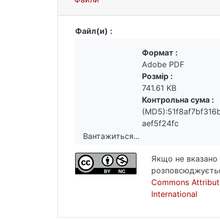
Файл(и) :
Формат :
Adobe PDF
Розмір :
741.61 KB
Контрольна сума :
(MD5):51f8af7bf316
aef5f24fc
Вантажиться...
Вантажиться...
Якщо не вказано 
розповсюджуєтьс
Commons Attribut
International