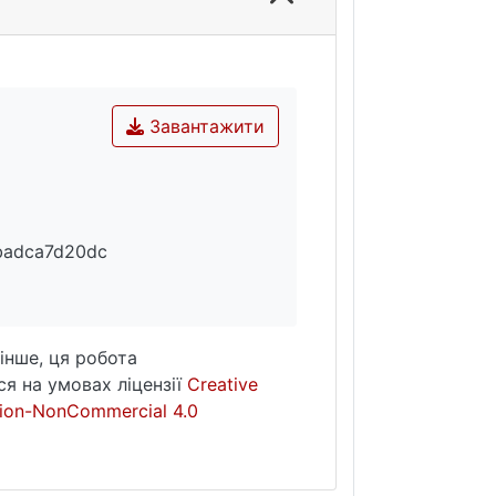
Завантажити
badca7d20dc
інше, ця робота
я на умовах ліцензії
Creative
ion-NonCommercial 4.0