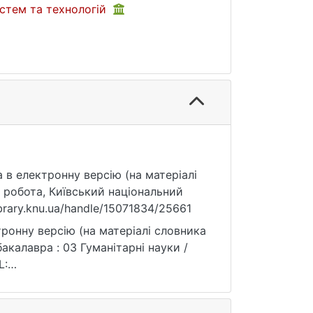
стем та технологій
а в електронну версію (на матеріалі
 робота, Київський національний
ibrary.knu.ua/handle/15071834/25661
ронну версію (на матеріалі словника
акалавра : 03 Гуманітарні науки /
L:
ня: 25.07.2026).