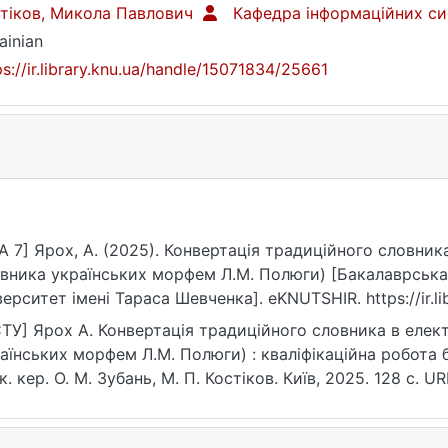
тіков, Микола Павлович
Кафедра інформаційних си
ainian
ps://ir.library.knu.ua/handle/15071834/25661
A 7] Ярох, А. (2025). Конвертація традиційного словник
вника українських морфем Л.М. Полюги) [Бакалаврська
верситет імені Тараса Шевченка]. eKNUTSHIR. https://ir.l
ТУ] Ярох А. Конвертація традиційного словника в елект
аїнських морфем Л.М. Полюги) : кваліфікаційна робота б
к. кер. О. М. Зубань, М. П. Костіков. Київ, 2025. 128 с. UR
ps://ir.library.knu.ua/handle/15071834/25661 (дата звернен