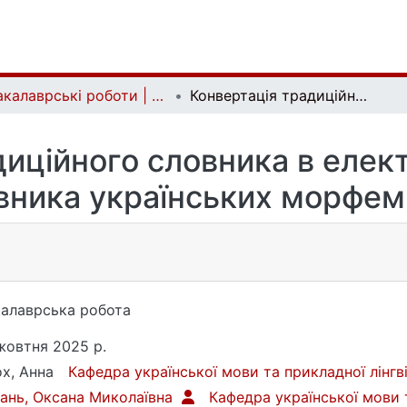
Бакалаврські роботи | Bachelor theses
Конвертація традиційного словника в електронну версію (на матеріалі словника українських морфем Л.М. Полюги)
иційного словника в елек
овника українських морфем
алаврська робота
жовтня 2025 р.
х, Анна
Кафедра української мови та прикладної лінг
ань, Оксана Миколаївна
Кафедра української мови 