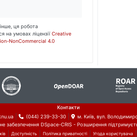
інше, ця робота
я на умовах ліцензії
Creative
ion-NonCommercial 4.0
Контакти
knu.ua
(044) 239-33-30
м. Київ, вул. Володимирс
не забезпечення DSpace-CRIS
- Розширення підтримуєт
ків
Доступність
Політика приватності
Угода користувача