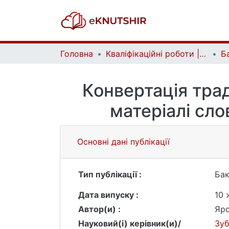
Головна
Кваліфікаційні роботи | Qualifying works
Конвертація трад
матеріалі сл
Основні дані публікації
Тип публікації :
Бак
Дата випуску :
10 
Автор(и) :
Яро
Науковий(і) керівник(и)/
Зуб