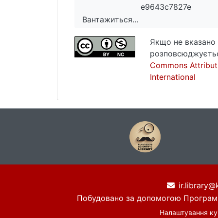
e9643c7827e
Вантажиться...
Вантажиться...
Якщо не вказано 
розповсюджуєтьс
Commons Attribut
International
ir.library@
Побудовано за допомогою
Програм
Налаштування ку