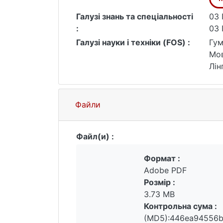
розділі досліджуються морфонологічн
Галузі знань та спеціальності
03 
користувацького інтерфейсу комп’ют
:
03 
реалізації та функціональності засто
Галузі науки і техніки (FOS) :
Гум
Мов
Лін
Файли
Файл(и) :
Формат :
Adobe PDF
Розмір :
3.73 MB
Контрольна сума :
(MD5):446ea94556