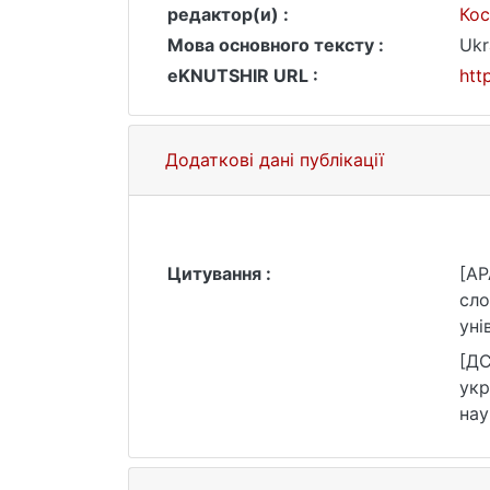
редактор(и) :
Кос
Мова основного тексту :
Ukr
eKNUTSHIR URL :
htt
Додаткові дані публікації
Цитування :
[AP
сло
уні
[ДС
укр
нау
htt