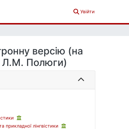
(current)
Увійти
тронну версію (на
 Л.М. Полюги)
вістики
та прикладної лінгвістики