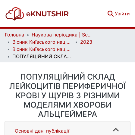
(c
Увійти
Головна
Наукова періодика | Scientific periodicals
Вісник Київського національного університету імені Тараса Шевченка. Біологія | Bulletin of Taras Shevchenko Kyiv National University. Biology
2023
Вісник Київського національного університету імені Тараса Шевченка. Біологія. Том 94, № 3
ПОПУЛЯЦІЙНИЙ СКЛАД ЛЕЙКОЦИТІВ ПЕРИФЕРИЧНОЇ КРОВІ У ЩУРІВ З РІЗНИМИ МОДЕЛЯМИ ХВОРОБИ АЛЬЦГЕЙМЕРА
ПОПУЛЯЦІЙНИЙ СКЛАД
ЛЕЙКОЦИТІВ ПЕРИФЕРИЧНОЇ
КРОВІ У ЩУРІВ З РІЗНИМИ
МОДЕЛЯМИ ХВОРОБИ
АЛЬЦГЕЙМЕРА
Основні дані публікації