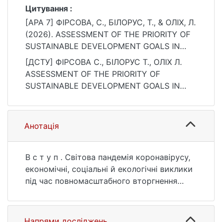
Цитування :
[APA 7] ФІРСОВА, С., БІЛОРУС, Т., & ОЛІХ, Л.
(2026). ASSESSMENT OF THE PRIORITY OF
SUSTAINABLE DEVELOPMENT GOALS IN
THE CONTEXT OF CURRENT CHALLENGES
[ДСТУ] ФІРСОВА С., БІЛОРУС Т., ОЛІХ Л.
FOR UKRAINE. Вісник Київського
ASSESSMENT OF THE PRIORITY OF
національного університету імені Тараса
SUSTAINABLE DEVELOPMENT GOALS IN
Шевченка. Економіка, (1), 180–190.
THE CONTEXT OF CURRENT CHALLENGES
https://doi.org/10.17721/1728-
FOR UKRAINE. Вісник Київського
2667.2026/228-1/19
національного університету імені Тараса
Анотація
Шевченка. Економіка. 2026. no. 1. P. 180—
190. DOI: 10.17721/1728-2667.2026/228-1/19
(date of access: 25.07.2026).
В с т у п . Світова пандемія коронавірусу,
економічні, соціальні й екологічні виклики
під час повномасштабного вторгнення
вкрай негативно вплинули на систему
взаємодії між бізнесом, споживачами,
партнерами та стейкхолдерами. Сучасний
Напрями досліджень