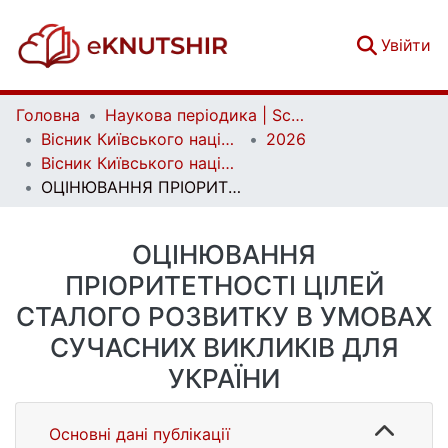
(c
Увійти
Головна
Наукова періодика | Scientific periodicals
Вісник Київського національного університету імені Тараса Шевченка. Економіка | Bulletin of Taras Shevchenko National University of Kyiv. Economics
2026
Вісник Київського національного університету імені Тараса Шевченка. Економіка. Випуск 1(228)
ОЦІНЮВАННЯ ПРІОРИТЕТНОСТІ ЦІЛЕЙ СТАЛОГО РОЗВИТКУ В УМОВАХ СУЧАСНИХ ВИКЛИКІВ ДЛЯ УКРАЇНИ
ОЦІНЮВАННЯ
ПРІОРИТЕТНОСТІ ЦІЛЕЙ
СТАЛОГО РОЗВИТКУ В УМОВАХ
СУЧАСНИХ ВИКЛИКІВ ДЛЯ
УКРАЇНИ
Основні дані публікації