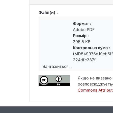
Файл(и) :
Формат :
Adobe PDF
Розмір :
295.5 KB
Контрольна сума :
(MD5):9976d19cb5f
324dfc237f
Вантажиться...
Вантажиться...
Якщо не вказано 
розповсюджуєтьс
Commons Attributi