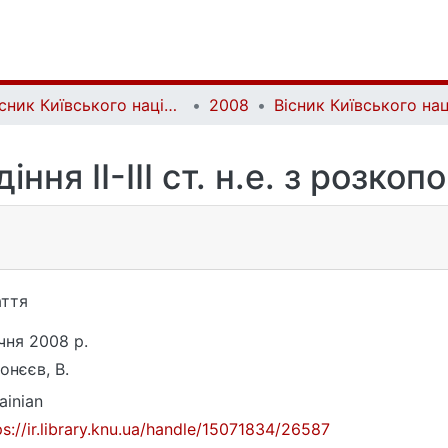
Вісник Київського національного університету імені Тараса Шевченка. Історія | Bulletin of Taras Shevchenko National University of Kyiv. History
2008
ння ІІ-ІІІ ст. н.е. з розкоп
ття
ічня 2008 р.
онєєв, В.
ainian
ps://ir.library.knu.ua/handle/15071834/26587