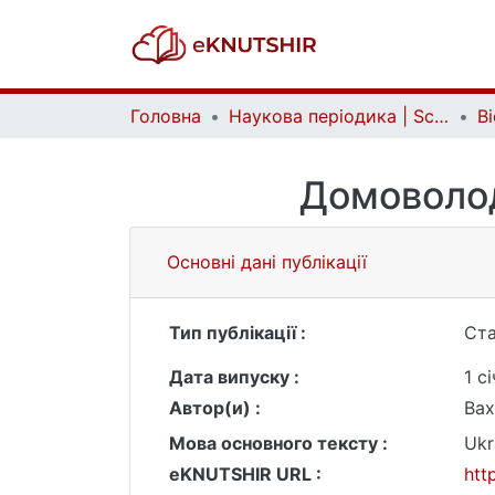
Головна
Наукова періодика | Scientific periodicals
Домоволоді
Основні дані публікації
Тип публікації :
Ста
Дата випуску :
1 с
Автор(и) :
Вах
Мова основного тексту :
Ukr
eKNUTSHIR URL :
htt