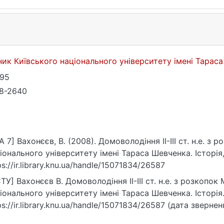
ник Київського національного університету імені Тараса
-95
8-2640
A 7] Вахонєєв, В. (2008). Домоволодіння ІІ-ІІІ ст. н.е. з
іонального університету імені Тараса Шевченка. Історія, 
ps://ir.library.knu.ua/handle/15071834/26587
ТУ] Вахонєєв В. Домоволодіння ІІ-ІІІ ст. н.е. з розкопок
іонального університету імені Тараса Шевченка. Історія
ps://ir.library.knu.ua/handle/15071834/26587 (дата звернен