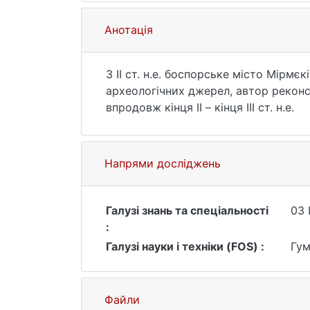
Анотація
З ІІ ст. н.е. боспорське місто Мірмє
археологічних джерел, автор реконс
впродовж кінця ІІ – кінця ІІІ ст. н.е.
Напрями досліджень
Галузі знань та спеціальності
03 
:
Галузі науки і техніки (FOS) :
Гум
Файли