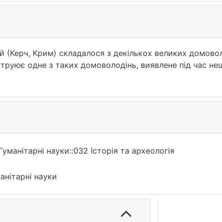
кій (Керч, Крим) складалося з декількох великих домово
труює одне з таких домоволодінь, виявлене під час не
Гуманітарні науки::032 Історія та археологія
анітарні науки