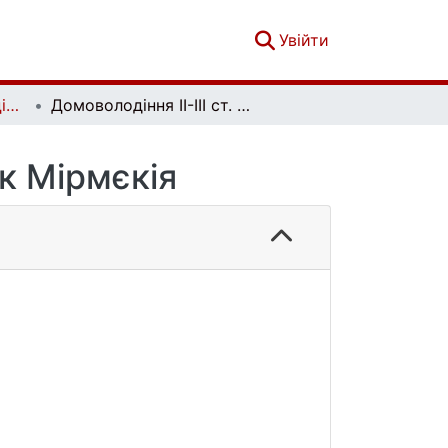
(current)
Увійти
Вісник Київського національного університету імені Тараса Шевченка. Історія. Вип. 94-95
Домоволодіння ІІ-ІІІ ст. н.е. з розкопок Мірмєкія
ок Мірмєкія