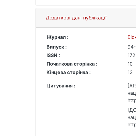
Додаткові дані публікації
Журнал :
Віс
Випуск :
94
ISSN :
172
Початкова сторінка :
10
Кінцева сторінка :
13
Цитування :
[AP
нац
htt
[ДС
нац
htt