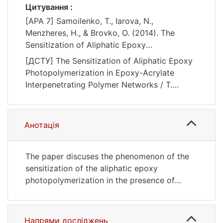
Цитування :
[APA 7] Samoilenko, T., Iarova, N.,
Menzheres, H., & Brovko, O. (2014). The
Sensitization of Aliphatic Epoxy
Photopolymerization in Epoxy-Acrylate
[ДСТУ] The Sensitization of Aliphatic Epoxy
Interpenetrating Polymer Networks. French-
Photopolymerization in Epoxy-Acrylate
Ukrainian Journal of Chemistry, 2(1), 5–9.
Interpenetrating Polymer Networks / T.
https://doi.org/10.17721/fujcV2I1P5-9
Samoilenko et al. French-Ukrainian Journal of
Chemistry. 2014. Vol. 2, no. 1. P. 5—9. DOI:
10.17721/fujcV2I1P5-9 (date of access:
Анотація
25.07.2026).
The paper discuses the phenomenon of the
sensitization of the aliphatic epoxy
photopolymerization in the presence of
acrylate oligomers while forming epoxy-
acrylate interpenetrating polymer networks.
The photopolymerization process was
Напрями досліджень