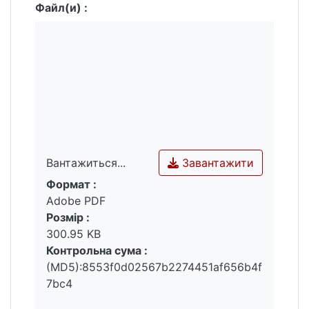
Файл(и) :
Завантажити
Вантажиться...
Формат :
Вантажиться...
Adobe PDF
Розмір :
300.95 KB
Контрольна сума :
(MD5):8553f0d02567b2274451af656b4f
7bc4