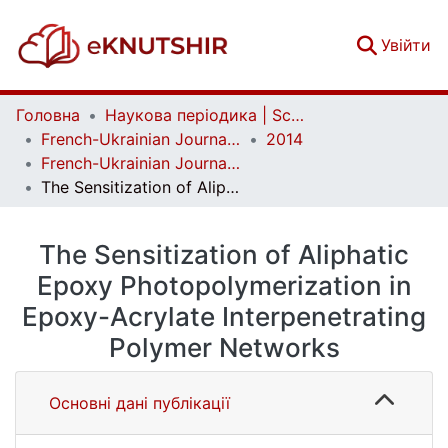
(c
Увійти
Головна
Наукова періодика | Scientific periodicals
French-Ukrainian Journal of Chemistry
2014
French-Ukrainian Journal of Chemistry. Vol. 2 No. 1
The Sensitization of Aliphatic Epoxy Photopolymerization in Epoxy-Acrylate Interpenetrating Polymer Networks
The Sensitization of Aliphatic
Epoxy Photopolymerization in
Epoxy-Acrylate Interpenetrating
Polymer Networks
Основні дані публікації