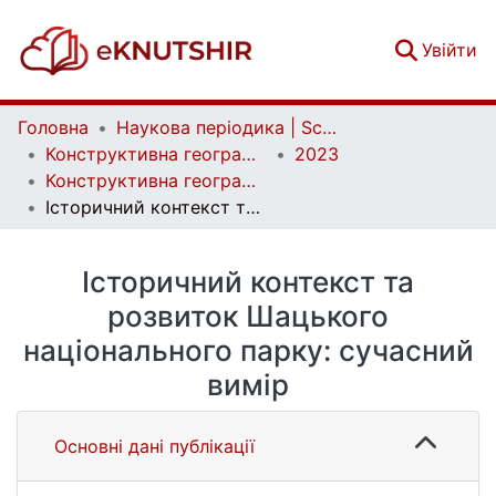
(c
Увійти
Головна
Наукова періодика | Scientific periodicals
Конструктивна географія та раціональне використання природних ресурсів | Constructive geography and rational use of natural resources
2023
Конструктивна географія та раціональне використання природних ресурсів. Випуск 3, № 2
Історичний контекст та розвиток Шацького національного парку: сучасний вимір
Історичний контекст та
розвиток Шацького
національного парку: сучасний
вимір
Основні дані публікації