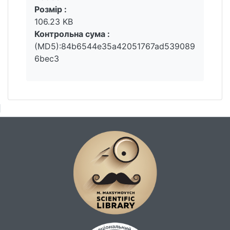
Key words: history of development,
Розмір :
biodiversity, natural heritage, potential,
106.23 KB
Shatsky National Park.
Контрольна сума :
(MD5):84b6544e35a42051767ad539089
6bec3