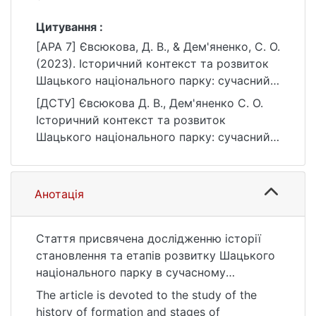
Цитування :
[APA 7] Євсюкова, Д. В., & Дем'яненко, С. О.
(2023). Історичний контекст та розвиток
Шацького національного парку: сучасний
вимір. Конструктивна географія та
[ДСТУ] Євсюкова Д. В., Дем'яненко С. О.
раціональне використання природних
Історичний контекст та розвиток
ресурсів, 3(2), 4–9.
Шацького національного парку: сучасний
https://doi.org/10.17721/2786-4561.2023.3.2-
вимір. Конструктивна географія та
1/13
раціональне використання природних
ресурсів. 2023. Т. 3, № 2. С. 4—9. DOI:
Анотація
10.17721/2786-4561.2023.3.2-1/13 (дата
звернення: 25.07.2026).
Стаття присвячена дослідженню історії
становлення та етапів розвитку Шацького
національного парку в сучасному
контексті. Були проаналізовані історичні
The article is devoted to the study of the
фактори, які вплинули на створення парку
history of formation and stages of