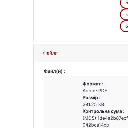
m
к
б
Файли
Файл(и) :
Формат :
Adobe PDF
Розмір :
381.25 KB
Контрольна сума :
(MD5):1de4a2b87ec
042bca14cb