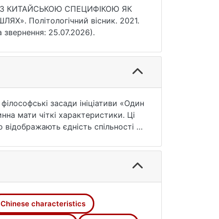
МУ З КИТАЙСЬКОЮ СПЕЦИФІКОЮ ЯК
Х». Політологічний вісник. 2021.
а звернення: 25.07.2026).
філософські засади ініціативи «Один
инна мати чіткі характеристики. Ці
о відображають єдність спільності й
рсивної системи ініціативи «Один
итаю зовнішньому світу та глибокої
інності та різноманітність країн і
ідмінність». З точки зору цілей,
конкретним проявом та новим
Chinese characteristics