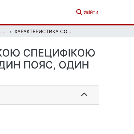
(current)
Увійти
Політологічний вісник. Випуск 86
ХАРАКТЕРИСТИКА СОЦІАЛІЗМУ З КИТАЙСЬКОЮ СПЕЦИФІКОЮ ЯК ФІЛОСОФСЬКОЇ ОСНОВИ ІНІЦІАТИВИ «ОДИН ПОЯС, ОДИН ШЛЯХ»
ЬКОЮ СПЕЦИФІКОЮ
ОДИН ПОЯС, ОДИН