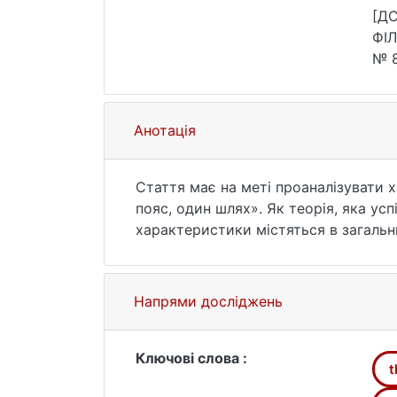
[Д
ФІЛ
№ 8
Анотація
Cтаття має на меті проаналізувати 
пояс, один шлях». Як теорія, яка ус
характеристики містяться в загальн
індивідуальності. Теорія марксизм
пояс, один шлях». Ініціатива «Один 
інтеграції економічної глобалізації. 
Напрями досліджень
пропагує традиційні китайські концеп
ініціатива «Пояс, один шлях» дотри
дослідженням концепції «обміну».
Ключові слова :
t