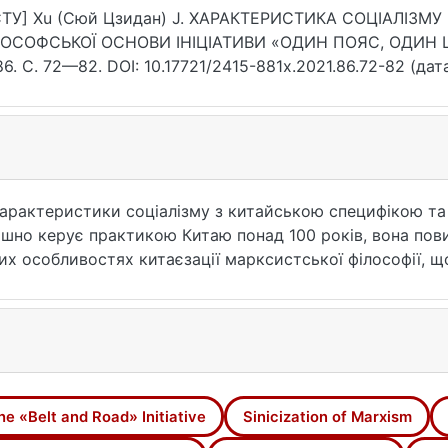
СТУ] Xu (Сюй Цзидан) J. ХАРАКТЕРИСТИКА СОЦІАЛІЗ
ОСОФСЬКОЇ ОСНОВИ ІНІЦІАТИВИ «ОДИН ПОЯС, ОДИН ШЛЯ
6. С. 72—82. DOI: 10.17721/2415-881x.2021.86.72-82 (дат
характеристики соціалізму з китайською специфікою та 
пішно керує практикою Китаю понад 100 років, вона пов
их особливостях китаєзації марксистської філософії, щ
у є важливим теоретичним джерелом для побудови диску
пояс, один шлях» — це неминучий результат відкриття К
Зміст цієї стратегії полягає у тому, що вона поважає відм
ції, такі як «велика гармонія світу» та «гармонія, але в
мується взаємної вигоди та спільного розвитку, що є 
he «Belt and Road» Initiative
Sinicization of Marxism