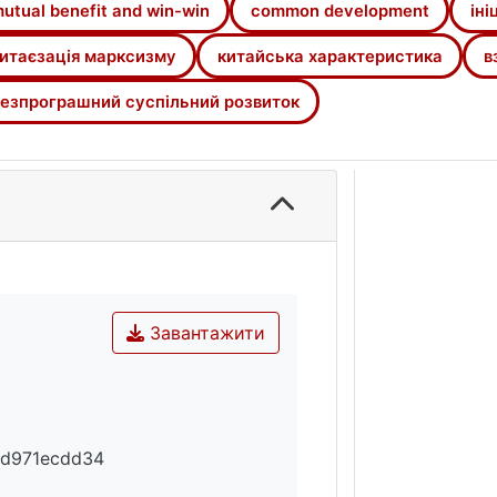
utual benefit and win-win
common development
іні
итаєзація марксизму
китайська характеристика
в
езпрограшний суспільний розвиток
Завантажити
fd971ecdd34