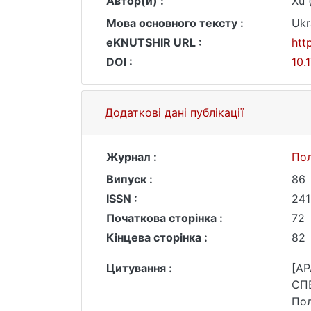
Автор(и) :
Xu 
Мова основного тексту :
Ukr
eKNUTSHIR URL :
htt
DOI :
10.
Додаткові дані публікації
Журнал :
Пол
Випуск :
86
ISSN :
241
Початкова сторінка :
72
Кінцева сторінка :
82
Цитування :
[AP
СП
Пол