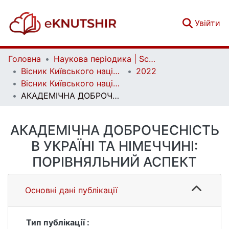
(c
Увійти
Головна
Наукова періодика | Scientific periodicals
Вісник Київського національного університету імені Тараса Шевченка. Педагогіка | Bulletin of Taras Shevchenko National University of Kyiv. Pedagogy
2022
Вісник Київського національного університету імені Тараса Шевченка. Педагогіка. Вип. 1 (15)
АКАДЕМІЧНА ДОБРОЧЕСНІСТЬ В УКРАЇНІ ТА НІМЕЧЧИНІ: ПОРІВНЯЛЬНИЙ АСПЕКТ
АКАДЕМІЧНА ДОБРОЧЕСНІСТЬ
В УКРАЇНІ ТА НІМЕЧЧИНІ:
ПОРІВНЯЛЬНИЙ АСПЕКТ
Основні дані публікації
Тип публікації :