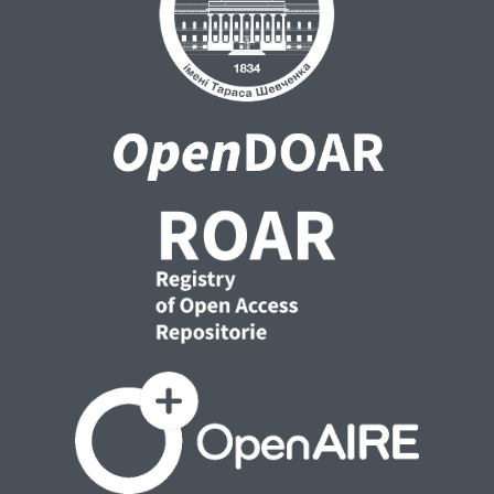
відповідальність за те, щоб його або її
поведінка відповідала стандартам
належної наукової практики. Їхні обов'язки
не обмежуються дотриманням вимог
законодавства, але також включають
зобов'язання використовувати свої
знання, досвід та навички таким чином,
щоб ризики можна було ідентифікувати та
оцінити.Набагато пізніше Україна на
законодавчому рівні почала дбати про
академічну доброчесність, що дає змогу
продовжувати термін та вчитися у інших
країн.Доведено, що Україна може
спиратися на досвід Німеччини у розвитку
академічної доброчесності, оскільки
кожен університет у межах своїх
статутних повноважень повинен
відповідати за організацію дослідження,
його цілісність та науковість. Тому досвід