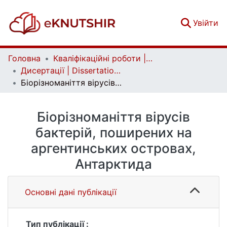
(c
Увійти
Головна
Кваліфікаційні роботи | Qualifying works
Дисертації | Dissertations
Біорізноманіття вірусів бактерій, поширених на аргентинських островах, Антарктида
Біорізноманіття вірусів
бактерій, поширених на
аргентинських островах,
Антарктида
Основні дані публікації
Тип публікації :