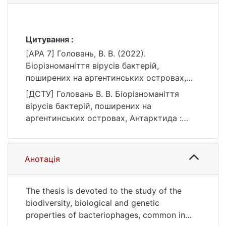
Цитування :
[APA 7] Головань, В. В. (2022).
Біорізноманіття вірусів бактерій,
поширених на аргентинських островах,
Антарктида [Дис. д-ра філос., Київський
[ДСТУ] Головань В. В. Біорізноманіття
національний університет імені Тараса
вірусів бактерій, поширених на
Шевченка]. eKNUTSHIR.
аргентинських островах, Антарктида :
https://ir.library.knu.ua/handle/123456789/21
дис. … д-ра філос. : 09 Біологія. Київ, 2022.
72
168 с. URL:
https://ir.library.knu.ua/handle/123456789/21
Анотація
72 (дата звернення: 25.07.2026).
The thesis is devoted to the study of the
biodiversity, biological and genetic
properties of bacteriophages, common in