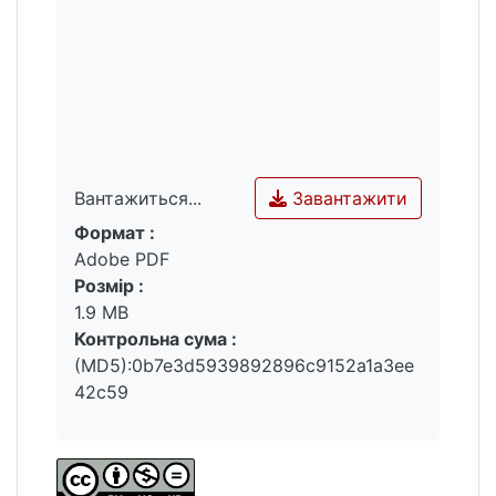
Завантажити
Вантажиться...
Формат :
Вантажиться...
Adobe PDF
Розмір :
1.9 MB
Контрольна сума :
(MD5):0b7e3d5939892896c9152a1a3ee
42c59