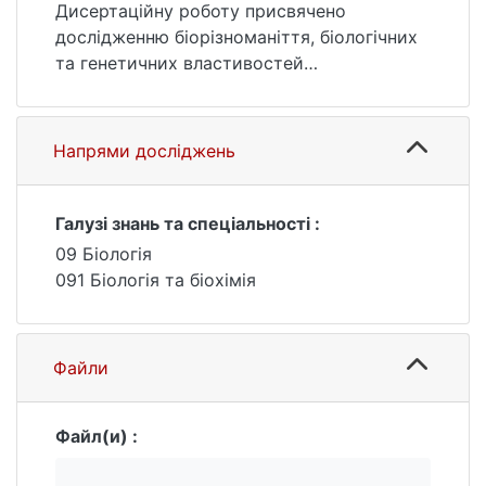
soil biotopes of the Argentine islands in
Дисертаційну роботу присвячено
Antarctica.
дослідженню біорізноманіття, біологічних
та генетичних властивостей
бактеріофагів, поширених у ґрунтових
біотопах Аргентинських островів в
Антарктиді.
Напрями досліджень
Ключові слова: бактеріофаги, бактерії,
Антарктида, вірусні частки, ґрунт,
Галузі знань та спеціальності :
електронна мікроскопія, секвенування,
09 Біологія
філогенетичний аналіз.
091 Біологія та біохімія
Файли
Файл(и) :