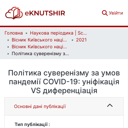
(c
Увійти
Головна
Наукова періодика | Scientific periodicals
Вісник Київського національного університету імені Тараса Шевченка. Економіка | Bulletin of Taras Shevchenko National University of Kyiv. Economics
2021
Вісник Київського національного університету імені Тараса Шевченка. Економіка. Випуск 2 (215)
Політика суверенізму за умов пандемії COVID-19: уніфікація VS диференціація
Політика суверенізму за умов
пандемії COVID-19: уніфікація
VS диференціація
Основні дані публікації
Тип публікації :