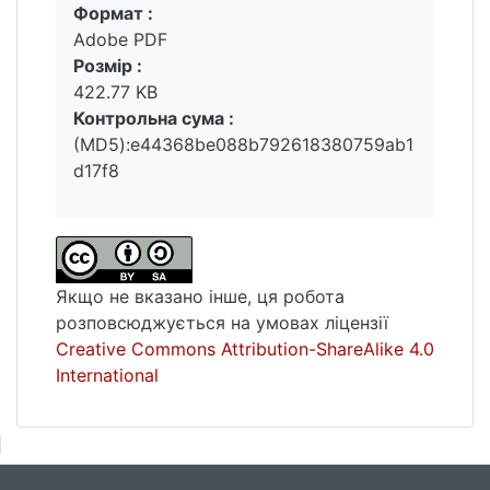
Формат :
Вантажиться...
Adobe PDF
Розмір :
422.77 KB
Контрольна сума :
(MD5):e44368be088b792618380759ab1
d17f8
Якщо не вказано інше, ця робота
розповсюджується на умовах ліцензії
Creative Commons Attribution-ShareAlike 4.0
International