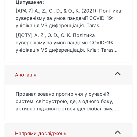
Цитування :
[APA 7] A., Z., O., D., & O., K. (2021). Політика
суверенізму за умов пандемії COVID-19:
уніфікація VS диференціація. Taras
Shevchenko National University of Kyiv.
[ДСТУ] A. Z., O. D., O. K. Політика
https://doi.org/10.17721/1728-2667.2021/215-
суверенізму за умов пандемії COVID-19:
2/4
уніфікація VS диференціація. Київ : Taras
Shevchenko National University of Kyiv, 2021.
С. 31—40. DOI: 10.17721/1728-
2667.2021/215-2/4 (дата звернення:
Анотація
25.07.2026).
Проаналізовано протиріччя у сучасній
системі світоустрою, де, з одного боку,
активно підживлюються ідеї глобалізму, а
з іншого – поширюється політика
суверенізму окремих держав світу.
Досліджено напрями впливу глобальної
Напрями досліджень