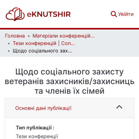
(c
Увійти
Головна
Матеріали конференцій | Conference materials
Тези конференцій | Conference papers
Щодо соціального захисту ветеранів захисників/захисниць та членів їх сімей
Щодо соціального захисту
ветеранів захисників/захисниць
та членів їх сімей
Основні дані публікації
Тип публікації :
Тези конференції