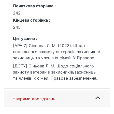
Початкова сторінка :
242
Кінцева сторінка :
245
Цитування :
[APA 7] Сіньова, Л. М. (2023). Щодо
соціального захисту ветеранів захисників/
захисниць та членів їх сімей. У Правове
забезпечення соціальної сфери (с. 242–
[ДСТУ] Сіньова Л. М. Щодо соціального
245).
захисту ветеранів захисників/захисниць
https://ir.library.knu.ua/handle/15071834/5124
та членів їх сімей. Правове забезпечення
соціальної сфери : матеріали конф. Київ,
2023. С. 242—245. URL:
https://ir.library.knu.ua/handle/15071834/5124
Напрями досліджень
(дата звернення: 25.07.2026).