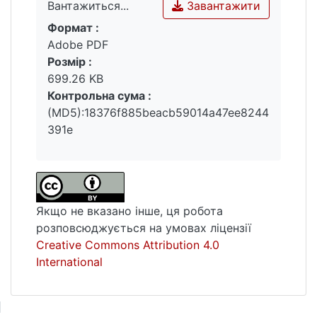
Завантажити
Вантажиться...
Формат :
Вантажиться...
Adobe PDF
Розмір :
699.26 KB
Контрольна сума :
(MD5):18376f885beacb59014a47ee8244
391e
Якщо не вказано інше, ця робота
розповсюджується на умовах ліцензії
Creative Commons Attribution 4.0
International