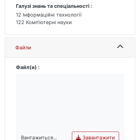
витрати на ресурси. Визначено
Галузі знань та спеціальності :
організаційну структуру проєкту, склад
12 Інформаційні технології
команди, розроблено матрицю
122 Комп’ютерні науки
залежності.
Файли
Файл(и) :
Завантажити
Вантажиться...