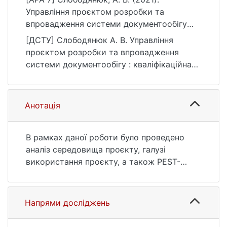
Управління проєктом розробки та
впровадження системи документообігу
[Магістерська робота, Київський
[ДСТУ] Слободянюк А. В. Управління
національний університет імені Тараса
проєктом розробки та впровадження
Шевченка]. eKNUTSHIR.
системи документообігу : кваліфікаційна
https://ir.library.knu.ua/handle/123456789/83
робота магістра : 12 Інформаційні
8
технології. Київ, 2021. 142 с. URL:
https://ir.library.knu.ua/handle/123456789/83
Анотація
8 (дата звернення: 25.07.2026).
В рамках даної роботи було проведено
аналіз середовища проєкту, галузі
використання проєкту, а також PEST-
аналіз, SWOT-аналіз, дослідження п’яти
конкурентних сил Портера.
Розроблено календарний план робіт
Напрями досліджень
проєкту та визначено його основні віхи,
що дало змогу визначити тривалість та