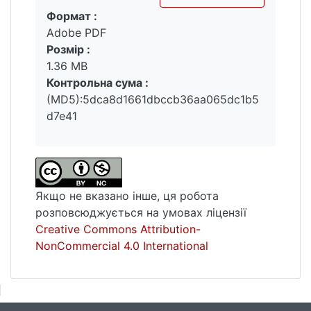
Формат :
Вантажиться...
Adobe PDF
Розмір :
1.36 MB
Контрольна сума :
(MD5):5dca8d1661dbccb36aa065dc1b5
d7e41
Якщо не вказано інше, ця робота
розповсюджується на умовах ліцензії
Creative Commons Attribution-
NonCommercial 4.0 International