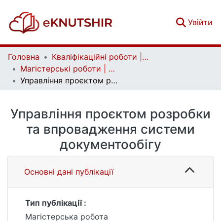
(c
Увійти
Головна
Кваліфікаційні роботи | Qualifying works
Магістерські роботи | Master's theses
Управління проєктом розробки та впровадження системи документообігу
Управління проєктом розробки
та впровадження системи
документообігу
Основні дані публікації
Тип публікації :
Магістерська робота