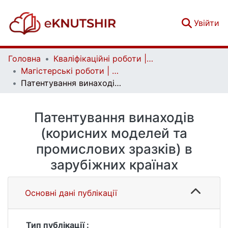
(c
Увійти
Головна
Кваліфікаційні роботи | Qualifying works
Магістерські роботи | Master's theses
Патентування винаходів (корисних моделей та промислових зразків) в зарубіжних країнах
Патентування винаходів
(корисних моделей та
промислових зразків) в
зарубіжних країнах
Основні дані публікації
Тип публікації :