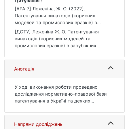
Цитування :
[APA 7] Леженіна, Ж. О. (2022).
Патентування винаходів (корисних
моделей та промислових зразків) в
зарубіжних країнах [Магістерська робота,
[ДСТУ] Леженіна Ж. О. Патентування
Київський національний університет імені
винаходів (корисних моделей та
Тараса Шевченка]. eKNUTSHIR.
промислових зразків) в зарубіжних
https://ir.library.knu.ua/handle/123456789/34
країнах : кваліфікаційна робота магістра :
71
08 Право. Київ, 2022. 70 с. URL:
https://ir.library.knu.ua/handle/123456789/34
Анотація
71 (дата звернення: 25.07.2026).
У ході виконання роботи проведено
дослідження нормативно-правової бази
патентування в Україні та деяких
розвинених країнах світу (в даному
випадку –– США та Німеччина), що
дозволило дійти висновку щодо наявності
Напрями досліджень
деяких відмінностей вітчизняного та