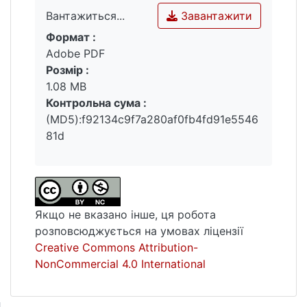
профільному Законі про патенти. В свою
Завантажити
Вантажиться...
чергу, в США профільне законодавство ––
Формат :
Закон про патенти 1952 р. та Закон Ліхі-
Вантажиться...
Adobe PDF
Сміта взагалі не визначають процедуру
Розмір :
подання, проходження та розгляду заявки
1.08 MB
на патентування винаходів.
Контрольна сума :
(MD5):f92134c9f7a280af0fb4fd91e5546
81d
Якщо не вказано інше, ця робота
розповсюджується на умовах ліцензії
Creative Commons Attribution-
NonCommercial 4.0 International