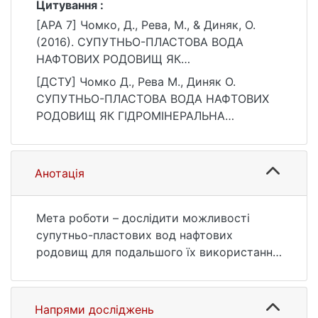
Цитування :
[APA 7] Чомко, Д., Рева, М., & Диняк, О.
(2016). СУПУТНЬО-ПЛАСТОВА ВОДА
НАФТОВИХ РОДОВИЩ ЯК
ГІДРОМІНЕРАЛЬНА СИРОВИНА. Вісник
[ДСТУ] Чомко Д., Рева М., Диняк О.
Київського національного університету
СУПУТНЬО-ПЛАСТОВА ВОДА НАФТОВИХ
імені Тараса Шевченка. Геологія, 4(75), 77–
РОДОВИЩ ЯК ГІДРОМІНЕРАЛЬНА
81. https://doi.org/10.17721/1728-2713.75.12
СИРОВИНА. Вісник Київського
національного університету імені Тараса
Шевченка. Геологія. 2016. Т. 4, № 75. С. 77
Анотація
—81. DOI: 10.17721/1728-2713.75.12 (дата
звернення: 25.07.2026).
Мета роботи – дослідити можливості
супутньо-пластових вод нафтових
родовищ для подальшого їх використання
як гідромінеральної сировини для
видобутку цінних компонентів. Визначено
актуальність питання видобутку
Напрями досліджень