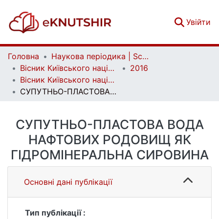
(c
Увійти
Головна
Наукова періодика | Scientific periodicals
Вісник Київського національного університету імені Тараса Шевченка. Геологія | Visnyk of Taras Shevchenko National University of Kyiv. Geology
2016
Вісник Київського національного університету імені Тараса Шевченка. Геологія. 4(75)
СУПУТНЬО-ПЛАСТОВА ВОДА НАФТОВИХ РОДОВИЩ ЯК ГІДРОМІНЕРАЛЬНА СИРОВИНА
СУПУТНЬО-ПЛАСТОВА ВОДА
НАФТОВИХ РОДОВИЩ ЯК
ГІДРОМІНЕРАЛЬНА СИРОВИНА
Основні дані публікації
Тип публікації :