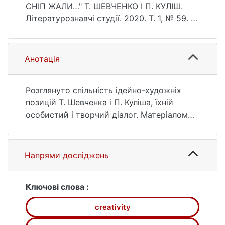
6346.1(59).60-69
СНІП ЖАЛИ…" Т. ШЕВЧЕНКО І П. КУЛІШ.
Літературознавчі студії. 2020. Т. 1, № 59. С.
60—69. DOI: 10.17721/2520-6346.1(59).60-
69 (дата звернення: 25.07.2026).
Анотація
Розглянуто спільність ідейно-художніх
позицій Т. Шевченка і П. Куліша, їхній
особистий і творчий діалог. Матеріалом
для осмислення послужили поетичні
твори Т. Шевченка і П. Куліша, їхнє
листування, а також інтерпретаційні
Напрями досліджень
оцінки вітчизняних і діаспорних учених
різних років. Запропоновано нове
концептуальне бачення заявленої теми,
Ключові слова :
доповнюється існуючий
creativity
літературознавчий коментар.