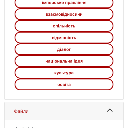
імперське правління
взаємовідносини
спільність
відмінність
діалог
національна ідея
культура
освіта
Файли