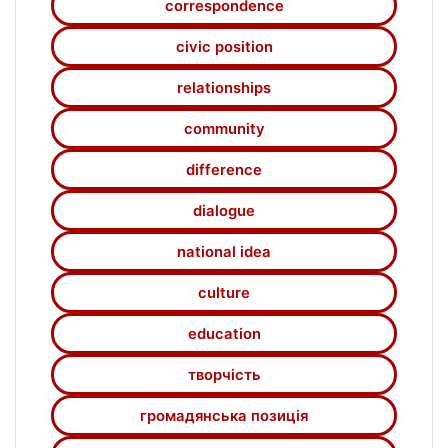
correspondence
civic position
relationships
community
difference
dialogue
national idea
culture
education
творчість
громадянська позиція