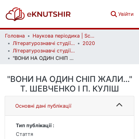
(c
Увійти
Головна
Наукова періодика | Scientific periodicals
Літературознавчі студії | Literary Studies
2020
Літературознавчі студії. Том 1. № 59
"ВОНИ НА ОДИН СНІП ЖАЛИ…" Т. ШЕВЧЕНКО І П. КУЛІШ
"ВОНИ НА ОДИН СНІП ЖАЛИ…"
Т. ШЕВЧЕНКО І П. КУЛІШ
Основні дані публікації
Тип публікації :
Стаття