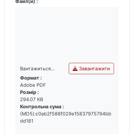
Файл(и) :
Завантажити
Вантажиться...
Формат :
Вантажиться...
Adobe PDF
Розмір :
294.07 KB
Контрольна сума :
(MD5):c0ab2f588f029e15837975794bb
dd181