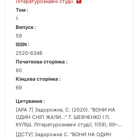
Літературознавчі студії
Том :
1
Випуск :
59
ISSN :
2520-6346
Початкова сторінка :
60
Кінцева сторінка :
69
Цитування :
[APA 7] Задорожна, С. (2020). "ВОНИ НА
ОДИН СНІП ЖАЛИ…" Т. ШЕВЧЕНКО І П.
КУЛІШ. Літературознавчі студії, 1(59), 60–
69. https://doi.org/10.17721/2520-
[ДСТУ] Задорожна С. "ВОНИ НА ОДИН