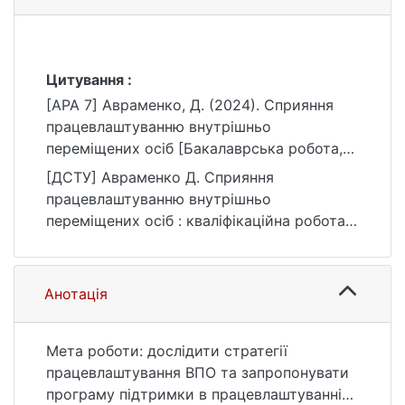
Цитування :
[APA 7] Авраменко, Д. (2024). Сприяння
працевлаштуванню внутрішньо
переміщених осіб [Бакалаврська робота,
Київський національний університет імені
[ДСТУ] Авраменко Д. Сприяння
Тараса Шевченка]. eKNUTSHIR.
працевлаштуванню внутрішньо
https://ir.library.knu.ua/handle/15071834/580
переміщених осіб : кваліфікаційна робота
9
бакалавра : 23 Соціальна робота / наук.
кер. Л. А. Литва. Київ, 2024. 69 с. URL:
https://ir.library.knu.ua/handle/15071834/580
Анотація
9 (дата звернення: 25.07.2026).
Мета роботи: дослідити стратегії
працевлаштування ВПО та запропонувати
програму підтримки в працевлаштуванні