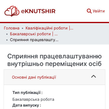
(c
Увійти
Головна
Кваліфікаційні роботи | Qualifying works
Бакалаврські роботи | Bachelor theses
Сприяння працевлаштуванню внутрішньо переміщених осіб
Сприяння працевлаштуванню
внутрішньо переміщених осіб
Основні дані публікації
Тип публікації :
Бакалаврська робота
Дата випуску :