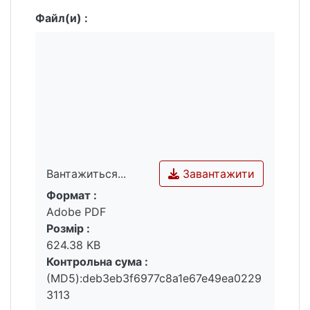
Файл(и) :
Завантажити
Вантажиться...
Формат :
Вантажиться...
Adobe PDF
Розмір :
624.38 KB
Контрольна сума :
(MD5):deb3eb3f6977c8a1e67e49ea0229
3113