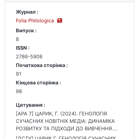
Журнал :
Folia Philologica
Випуск :
8
ISSN :
2786-5908
Початкова сторінка :
91
Кінцева сторінка :
98
Цитування :
[APA 7] ЦАРИК, Г. (2024). ГЕНОЛОГІЯ
СУЧАСНИХ НОВІТНІХ МЕДІА: ДИНАМІКА
РОЗВИТКУ ТА ПІДХОДИ ДО ВИВЧЕННЯ.
Folia Philologica, (8), 91–98.
[ДСТУ] ЦАРИК Г. ГЕНОЛОГІЯ СУЧАСНИХ