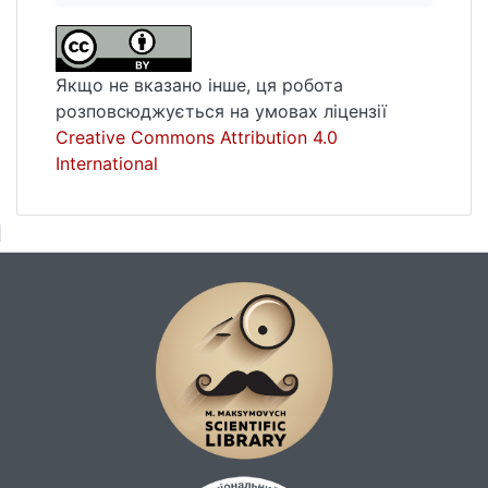
розвідки – критично проаналізувати
існуючі класифікації сучасних мережних2
жанрів, та обґрунтувати підхід, що дасть
Якщо не вказано інше, ця робота
можливість згрупувати досліджувані
розповсюджується на умовах ліцензії
жанри з опрою на низку ключових
Creative Commons Attribution 4.0
параметрів.
International