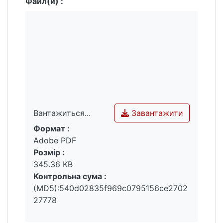
Файл(и) :
Завантажити
Вантажиться...
Формат :
Вантажиться...
Adobe PDF
Розмір :
345.36 KB
Контрольна сума :
(MD5):540d02835f969c0795156ce2702
27778