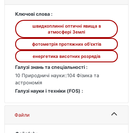
даних процесів в оптичному діапазоні.
Калібровочну криву побудовано за
Ключові слова :
позафокальними зображеннями Веги. Було
швидкоплинні оптичні явища в
враховано спектр зірки, коефіцієнт
атмосфері Землі
поглинання в атмосфері, характеристики
камери.
фотометрія протяжних об'єктів
енергетика висотних розрядів
Галузі знань та спеціальності :
10 Природничі науки::104 Фізика та
астрономія
Галузі науки і техніки (FOS) :
Файли