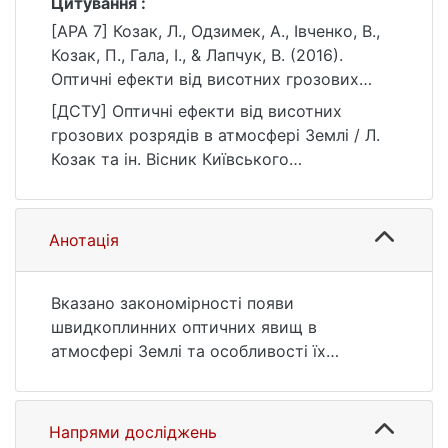
Цитування :
[APA 7] Козак, Л., Одзимек, А., Івченко, В.,
Козак, П., Гала, І., & Лапчук, В. (2016).
Оптичні ефекти від висотних грозових
розрядів в атмосфері Землі. Вісник
[ДСТУ] Оптичні ефекти від висотних
Київського національного університету
грозових розрядів в атмосфері Землі / Л.
імені Тараса Шевченка. Астрономія,
Козак та ін. Вісник Київського
(1(53)), 11–14.
національного університету імені Тараса
https://doi.org/10.17721/BTSNUA.2016.53.11-
Шевченка. Астрономія. 2016. № 1(53). С. 11
15 551.510
—14. DOI: 10.17721/BTSNUA.2016.53.11-15
Анотація
551.510 (дата звернення: 25.07.2026).
Вказано закономірності появи
швидкоплинних оптичних явищ в
атмосфері Землі та особливості їх
наземних спостережень. Використовуючи
відеоспостереження, отримані в інституті
геофізики Польської академії наук,
Напрями досліджень
оцінено енергію світіння атмосфери від