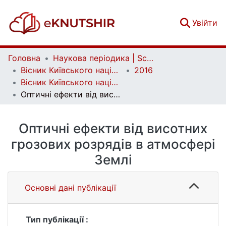
(c
Увійти
Головна
Наукова періодика | Scientific periodicals
Вісник Київського національного університету імені Тараса Шевченка. Астрономія | Bulletin of Taras Shevchenko National University of Kyiv. Astronomy
2016
Вісник Київського національного університету імені Тараса Шевченка. Астрономія. Вип. 1(53)
Оптичні ефекти від висотних грозових розрядів в атмосфері Землі
Оптичні ефекти від висотних
грозових розрядів в атмосфері
Землі
Основні дані публікації
Тип публікації :