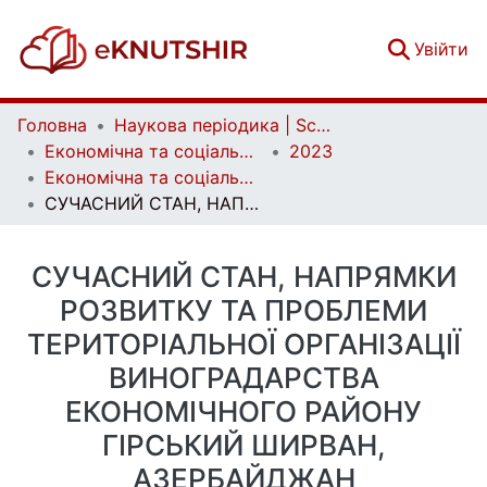
(c
Увійти
Головна
Наукова періодика | Scientific periodicals
Економічна та соціальна географія | Ekonomichna ta Sotsialna Geografiya
2023
Економічна та соціальна географія. Випуск 90
СУЧАСНИЙ СТАН, НАПРЯМКИ РОЗВИТКУ ТА ПРОБЛЕМИ ТЕРИТОРІАЛЬНОЇ ОРГАНІЗАЦІЇ ВИНОГРАДАРСТВА ЕКОНОМІЧНОГО РАЙОНУ ГІРСЬКИЙ ШИРВАН, АЗЕРБАЙДЖАН
СУЧАСНИЙ СТАН, НАПРЯМКИ
РОЗВИТКУ ТА ПРОБЛЕМИ
ТЕРИТОРІАЛЬНОЇ ОРГАНІЗАЦІЇ
ВИНОГРАДАРСТВА
ЕКОНОМІЧНОГО РАЙОНУ
ГІРСЬКИЙ ШИРВАН,
АЗЕРБАЙДЖАН