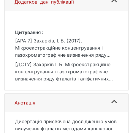
Додаткові дані публікації
Цитування :
[APA 7] Захарків, І. Б. (2017).
Мікроекстракційне концентрування і
газохроматографічне визначення ряду
фталатів і аліфатичних альдегідів
[ДСТУ] Захарків І. Б. Мікроекстракційне
[Дисертація, Київський національний
концентрування і газохроматографічне
університет імені Тараса Шевченка].
визначення ряду фталатів і аліфатичних
eKNUTSHIR.
альдегідів : дис. … кваліфікаційна праця :
https://ir.library.knu.ua/handle/123456789/17
10 Природничі науки. Київ, 2017. 232 с.
56
URL:
Анотація
https://ir.library.knu.ua/handle/123456789/17
56 (дата звернення: 25.07.2026).
Дисертація присвячена дослідженню умов
вилучення фталатів методами капілярної