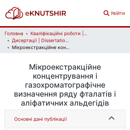
(c
Увійти
Головна
Кваліфікаційні роботи | Qualifying works
Дисертації | Dissertations
Мікроекстракційне концентрування і газохроматографічне визначення ряду фталатів і аліфатичних альдегідів
Мікроекстракційне
концентрування і
газохроматографічне
визначення ряду фталатів і
аліфатичних альдегідів
Основні дані публікації