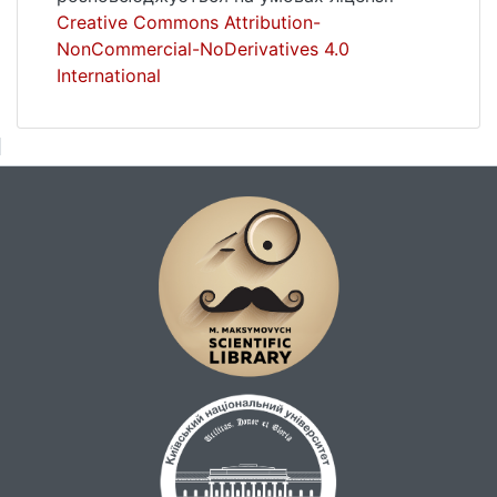
виявився варіант з дериватизацією на
Creative Commons Attribution-
волокні, межі виявлення складали 0,009 –
NonCommercial-NoDerivatives 4.0
0,015 мкмоль/л.
International