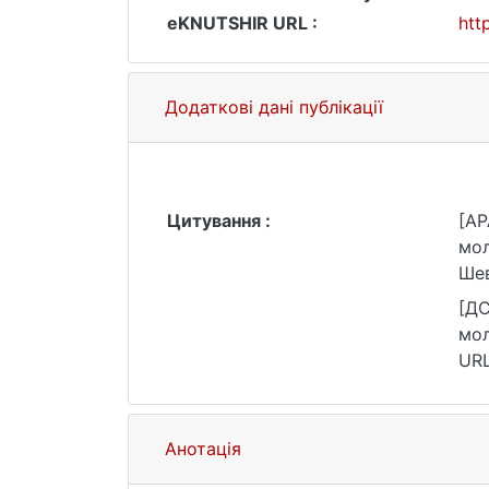
eKNUTSHIR URL :
htt
Додаткові дані публікації
Цитування :
[AP
мол
Шев
[ДС
мол
URL
Анотація