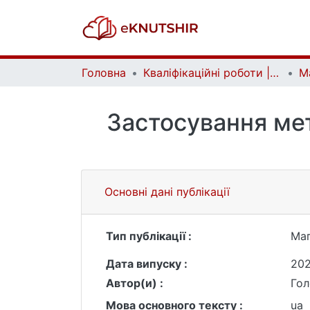
Головна
Кваліфікаційні роботи | Qualifying works
Застосування мет
Основні дані публікації
Тип публікації :
Маг
Дата випуску :
20
Автор(и) :
Гол
Мова основного тексту :
ua