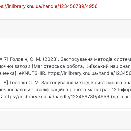
ps://ir.library.knu.ua/handle/123456789/4956
A 7] Головін, С. М. (2023). Застосування методів систе
очної залози [Магістерська робота, Київський націонал
ченка]. eKNUTSHIR. https://ir.library.knu.ua/handle/1234
ТУ] Головін С. М. Застосування методів системного ана
очної залози : кваліфікаційна робота магістра : 12 Інформ
: https://ir.library.knu.ua/handle/123456789/4956 (дата зв