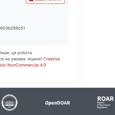
e603b266c51
інше, ця робота
я на умовах ліцензії
Creative
ion-NonCommercial 4.0