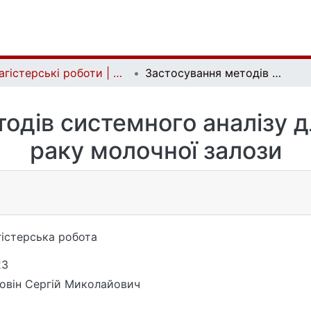
Магістерські роботи | Master's theses
Застосування методів системного аналізу для прогнозування раку молочної залози
одів системного аналізу 
раку молочної залози
істерська робота
23
овін Сергій Миколайович