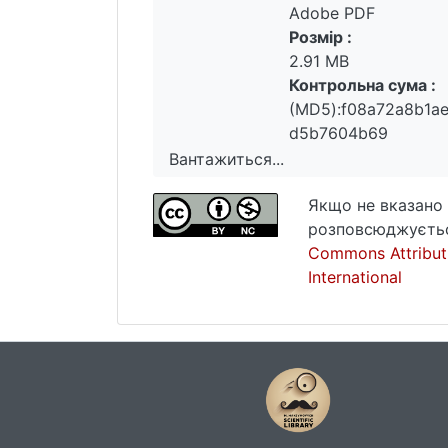
Adobe PDF
Розмір :
2.91 MB
Контрольна сума :
(MD5):f08a72a8b1a
d5b7604b69
Вантажиться...
Вантажиться...
Якщо не вказано 
розповсюджуєтьс
Commons Attribut
International