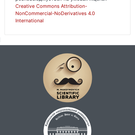
спілкування, компетентність в
Creative Commons Attribution-
англомовному писемному спілкуванні,
NonCommercial-NoDerivatives 4.0
майбутні журналісти, блог-технології,
International
нокомунікаційні технології, функціональні
типи мовлення.