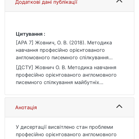
Додаткові дані публікації
Цитування :
[APA 7] Жовнич, О. В. (2018). Методика
навчання професійно орієнтованого
англомовного писемного спілкування
майбутніх журналістів засобами блог-
[ДСТУ] Жовнич О. В. Методика навчання
технологій [Дис. канд. пед. наук.,
професійно орієнтованого англомовного
Київський національний університет імені
писемного спілкування майбутніх
Тараса Шевченка]. eKNUTSHIR.
журналістів засобами блог-технологій :
https://ir.library.knu.ua/handle/123456789/36
дис. … канд. пед. наук. : 01 Освіта/
5
Педагогіка. Київ, 2018. 309 с. URL:
Анотація
https://ir.library.knu.ua/handle/123456789/36
5 (дата звернення: 25.07.2026).
У дисертації висвітлено стан проблеми
професійно орієнтованого англомовного