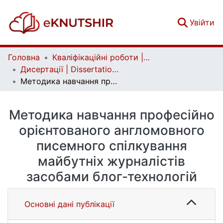
(c
Увійти
Головна
Кваліфікаційні роботи | Qualifying works
Дисертації | Dissertations
Методика навчання професійно орієнтованого англомовного писемного спілкування майбутніх журналістів засобами блог-технологій
Методика навчання професійно
орієнтованого англомовного
писемного спілкування
майбутніх журналістів
засобами блог-технологій
Основні дані публікації