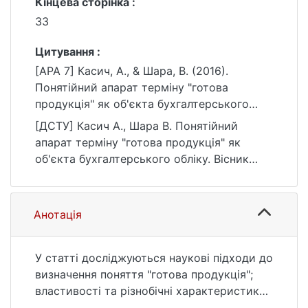
Кінцева сторінка :
33
Цитування :
[APA 7] Касич, А., & Шара, В. (2016).
Понятійний апарат терміну "готова
продукція" як об'єкта бухгалтерського
обліку. Вісник Київського національного
[ДСТУ] Касич А., Шара В. Понятійний
університету імені Тараса Шевченка.
апарат терміну "готова продукція" як
Економіка, (11(188)), 33.
об'єкта бухгалтерського обліку. Вісник
https://doi.org/10.17721/1728-2667.2016/188-
Київського національного університету
11/6
імені Тараса Шевченка. Економіка. 2016. №
11(188). С. 33. DOI: 10.17721/1728-
Анотація
2667.2016/188-11/6 (дата звернення:
25.07.2026).
У статті досліджуються наукові підходи до
визначення поняття "готова продукція";
властивості та різнобічні характеристики
готової продукції, які, на думку авторів,