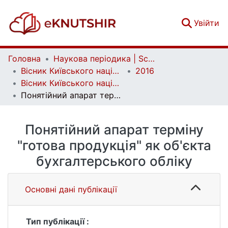
(c
Увійти
Головна
Наукова періодика | Scientific periodicals
Вісник Київського національного університету імені Тараса Шевченка. Економіка | Bulletin of Taras Shevchenko National University of Kyiv. Economics
2016
Вісник Київського національного університету імені Тараса Шевченка. Економіка. Випуск 11 (188)
Понятійний апарат терміну "готова продукція" як об'єкта бухгалтерського обліку
Понятійний апарат терміну
"готова продукція" як об'єкта
бухгалтерського обліку
Основні дані публікації
Тип публікації :