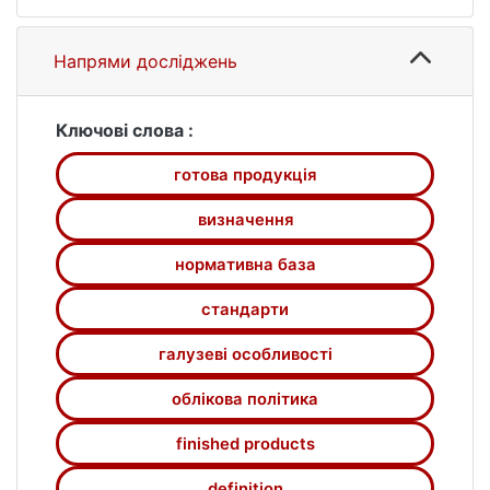
впливають на формулювання цього
поняття.
Напрями досліджень
Ключові слова :
готова продукція
визначення
нормативна база
стандарти
галузеві особливості
облікова політика
finished products
definition