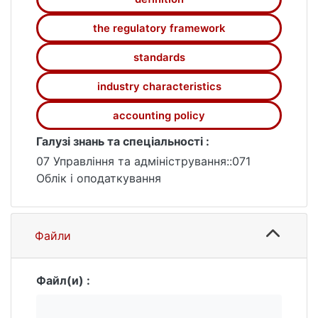
the regulatory framework
standards
industry characteristics
accounting policy
Галузі знань та спеціальності :
07 Управління та адміністрування::071
Облік і оподаткування
Файли
Файл(и) :