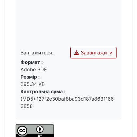
Завантажити
Вантажиться...
Формат :
Вантажиться...
Adobe PDF
Розмір :
295.34 KB
Контрольна сума :
(MD5):127f2e30baf8ba93d187a8631166
3858