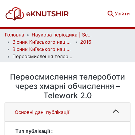
(c
Увійти
Головна
Наукова періодика | Scientific periodicals
Вісник Київського національного університету імені Тараса Шевченка. Економіка | Bulletin of Taras Shevchenko National University of Kyiv. Economics
2016
Вісник Київського національного університету імені Тараса Шевченка. Економіка. Випуск 11 (188)
Переосмислення телероботи через хмарні обчислення – Telework 2.0
Переосмислення телероботи
через хмарні обчислення –
Telework 2.0
Основні дані публікації
Тип публікації :