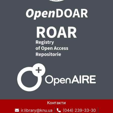
Контакти
ir.library@knu.ua
(044) 239-33-30