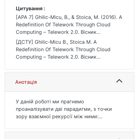
Цитування :
[APA 7] Ghilic-Micu, B., & Stoica, M. (2016). A
Redefinition Of Telework Through Cloud
Computing – Telework 2.0. Вісник
Київського національного університету
[ДСТУ] Ghilic-Micu B., Stoica M. A
імені Тараса Шевченка. Економіка,
Redefinition Of Telework Through Cloud
(11(188)), 16–21.
Computing – Telework 2.0. Вісник
https://doi.org/10.17721/1728-2667.2016/188-
Київського національного університету
11/3
імені Тараса Шевченка. Економіка. 2016.
no. 11(188). P. 16—21. DOI: 10.17721/1728-
Анотація
2667.2016/188-11/3 (date of access:
25.07.2026).
У даній роботі ми прагнемо
проаналізувати дві парадигми, з точки
зору взаємної рекурсії між ними:
телероботи і хмарні обчислення. Основна
мета цієї наукової роботи – визначення
рівня підтримки кожної парадигми для