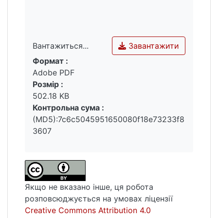
Завантажити
Вантажиться...
Формат :
Вантажиться...
Adobe PDF
Розмір :
502.18 KB
Контрольна сума :
(MD5):7c6c5045951650080f18e73233f8
3607
Якщо не вказано інше, ця робота
розповсюджується на умовах ліцензії
Creative Commons Attribution 4.0