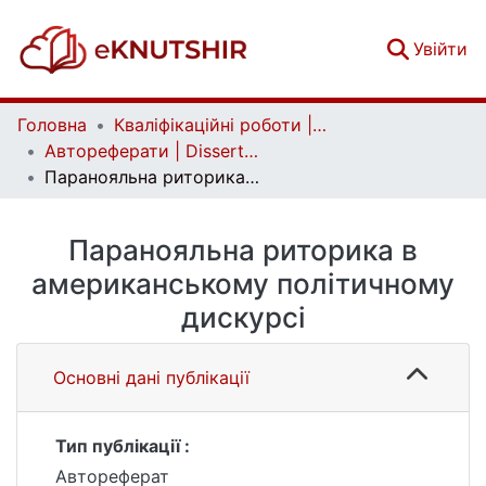
(c
Увійти
Головна
Кваліфікаційні роботи | Qualifying works
Автореферати | Dissertation abstract
Паранояльна риторика в американському політичному дискурсі
Паранояльна риторика в
американському політичному
дискурсі
Основні дані публікації
Тип публікації :
Автореферат