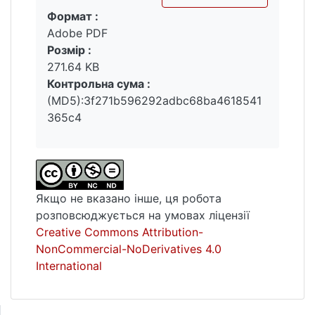
Формат :
акцентуйована мовна особистість,
Вантажиться...
Adobe PDF
паранояльна мовна особистість,
Розмір :
конспіративістський дискурс, маніпуляція,
271.64 KB
конфліктний дискурс, агональність,
Контрольна сума :
політична риторика.
(MD5):3f271b596292adbc68ba4618541
365c4
Якщо не вказано інше, ця робота
розповсюджується на умовах ліцензії
Creative Commons Attribution-
NonCommercial-NoDerivatives 4.0
International