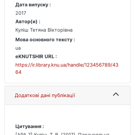
Дата випуску :
2017
Автор(и) :
Куліш Тетяна Вікторівна
Мова основного тексту :
ua
eKNUTSHIR URL :
https://ir.library.knu.ua/handle/123456789/43
64
Додаткові дані публікації
Цитування :
[APA 7] Куліш, Т. В. (2017). Паранояльна