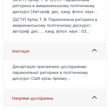
риторика в американському політичному
дискурсі [Автореф. дис. канд. філол. наук,
Київський національний університет імені
[ДСТУ] Куліш Т. В. Паранояльна риторика в
Тараса Шевченка]. eKNUTSHIR.
американському політичному дискурсі :
https://ir.library.knu.ua/handle/123456789/43
автореф. дис. … канд. філол. наук : 03
64
Гуманітарні науки. Київ, 2017. 22 с. URL:
https://ir.library.knu.ua/handle/123456789/43
64 (дата звернення: 25.07.2026).
Анотація
Дисертацію присвячено дослідженню
паранояльної риторики в політичному
дискурсі США крізь призму
персуазивності та реалізації мовленнєвого
впливу на адресата. Використання
комунікативно-когнітивного підходу
Напрями досліджень
дозволило виявити низку комунікативних
та концептуальних ідіосинкразій, а також