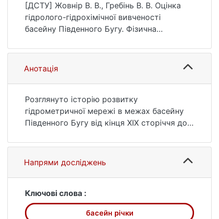
географія та геоморфологія, (2 (90)), 50–
[ДСТУ] Жовнір В. В., Гребінь В. В. Оцінка
58.
гідролого-гідрохімічної вивченості
https://ir.library.knu.ua/handle/15071834/8818
басейну Південного Бугу. Фізична
географія та геоморфологія. 2018. № 2
(90). С. 50—58. URL:
https://ir.library.knu.ua/handle/15071834/8818
Анотація
(дата звернення: 26.07.2026).
Розглянуто історію розвитку
гідрометричної мережі в межах басейну
Південного Бугу від кінця ХІХ сторіччя до
сьогодні. Проаналізовано розподіл діючих
гідрологічних постів за тривалістю
періоду спостережень та за площею
Напрями досліджень
водозбору. Відзначено основні
монографічні та довідкові видання, що
містять результати аналізу характеристик
Ключові слова :
гідрологічного та гідрохімічного режиму
басейн річки
річки та її приток. Здійснено аналіз