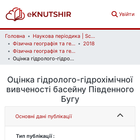
(c
Увійти
Головна
Наукова періодика | Scientific periodicals
Фізична географія та геоморфологія | Physical Geography and Geomorphology
2018
Фізична географія та геоморфологія. Вип. 2 (90)
Оцінка гідролого-гідрохімічної вивченості басейну Південного Бугу
Оцінка гідролого-гідрохімічної
вивченості басейну Південного
Бугу
Основні дані публікації
Тип публікації :