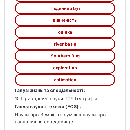
тематики наукових статей, що стосуються
Південний Буг
оцінки якості води та гідроекологічних
проблем басейну, а також питань змін
вивченість
гідрологічного режиму річок, обумовлених
оцінка
сучасними та майбутніми змінами клімату.
river basin
Southern Bug
exploration
estimation
Галузі знань та спеціальності :
10 Природничі науки::106 Географія
Галузі науки і техніки (FOS) :
Науки про Землю та суміжні науки про
навколишнє середовище