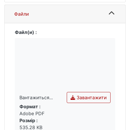
Файли
Файл(и) :
Завантажити
Вантажиться...
Формат :
Вантажиться...
Adobe PDF
Розмір :
535.28 KB