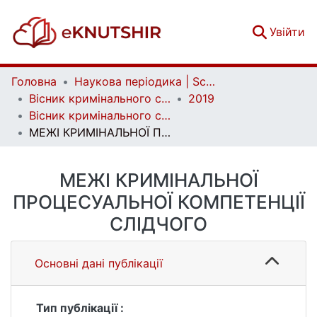
(c
Увійти
Головна
Наукова періодика | Scientific periodicals
Вісник кримінального судочинства | Herald of criminal justice
2019
Вісник кримінального судочинства. № 2
МЕЖІ КРИМІНАЛЬНОЇ ПРОЦЕСУАЛЬНОЇ КОМПЕТЕНЦІЇ СЛІДЧОГО
МЕЖІ КРИМІНАЛЬНОЇ
ПРОЦЕСУАЛЬНОЇ КОМПЕТЕНЦІЇ
СЛІДЧОГО
Основні дані публікації
Тип публікації :