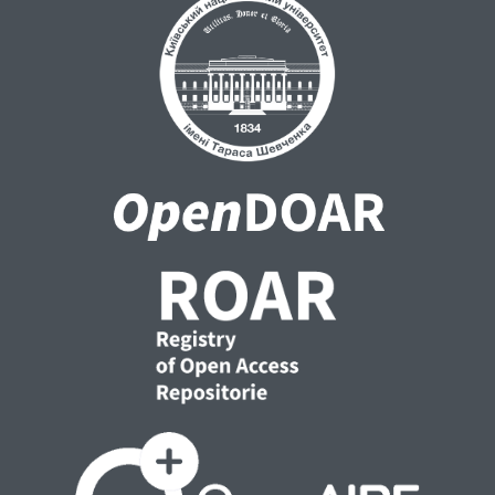
наступні: дослідження обсягу кримінальної
процесуальної компетенції слідчого;
визначення функціонального призначення
кримінальної процесуальної компетенції
слідчого.