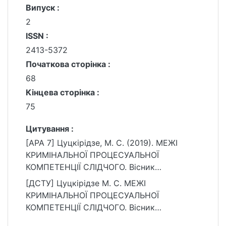
Випуск :
2
ISSN :
2413-5372
Початкова сторінка :
68
Кінцева сторінка :
75
Цитування :
[APA 7] Цуцкірідзе, М. С. (2019). МЕЖІ
КРИМІНАЛЬНОЇ ПРОЦЕСУАЛЬНОЇ
КОМПЕТЕНЦІЇ СЛІДЧОГО. Вісник
кримінального судочинства, (2), 68–75.
[ДСТУ] Цуцкірідзе М. С. МЕЖІ
https://ir.library.knu.ua/handle/15071834/238
КРИМІНАЛЬНОЇ ПРОЦЕСУАЛЬНОЇ
60
КОМПЕТЕНЦІЇ СЛІДЧОГО. Вісник
кримінального судочинства. 2019. № 2. С.