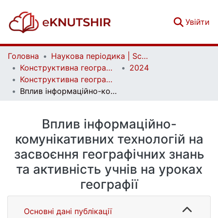
(c
Увійти
Головна
Наукова періодика | Scientific periodicals
Конструктивна географія та раціональне використання природних ресурсів | Constructive geography and rational use of natural resources
2024
Конструктивна географія та раціональне використання природних ресурсів. Випуск 5, № 1
Вплив інформаційно-комунікативних технологій на засвоєння географічних знань та активність учнів на уроках географії
Вплив інформаційно-
комунікативних технологій на
засвоєння географічних знань
та активність учнів на уроках
географії
Основні дані публікації