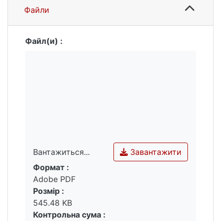
Файли
Файл(и) :
Завантажити
Вантажиться...
Формат :
Вантажиться...
Adobe PDF
Розмір :
545.48 KB
Контрольна сума :