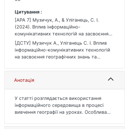
Цитування :
[APA 7] Музичук, А., & Уліганець, С. І.
(2024). Вплив інформаційно-
комунікативних технологій на засвоєння
географічних знань та активність учнів на
[ДСТУ] Музичук А., Уліганець С. І. Вплив
уроках географії. Конструктивна географія
інформаційно-комунікативних технологій
та раціональне використання природних
на засвоєння географічних знань та
ресурсів, (5 (1)), 54–63.
активність учнів на уроках географії.
https://doi.org/10.17721/2786-
Конструктивна географія та раціональне
4561.2024.5.1.-7/12
використання природних ресурсів. 2024.
Анотація
№ 5 (1). С. 54—63. URL:
https://doi.org/10.17721/2786-
4561.2024.5.1.-7/12 (дата звернення:
У статті розглядається використання
25.07.2026).
інформаційного середовища в процесі
вивчення географії на уроках. Особлива
увага приділяється інноваційним аспектам
інформаційно-комунікаційних технологій