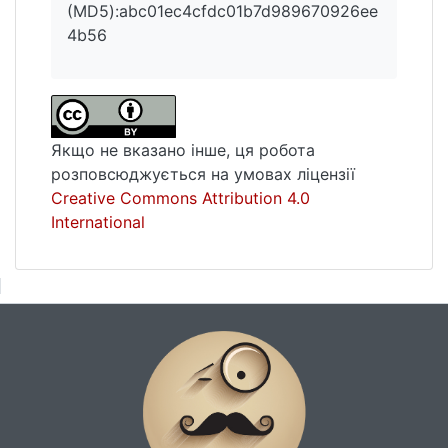
(MD5):abc01ec4cfdc01b7d989670926ee
4b56
Якщо не вказано інше, ця робота
розповсюджується на умовах ліцензії
Creative Commons Attribution 4.0
International