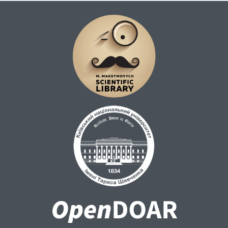
створено в 1952 році на філологічному
факультеті. З часу заснування кафедри
професором Костянтином Драпак і
досьогодні колектив викладачів (Микола
Павлюк, Магдалена Ласло-Кузюк, Стеліан
Груя Дан Хорія Мазілу, Іоан Ребошапка,
Микола Корсюк, Роман Петрашук, Марія
Хощук і Алена Біволаре та ін.) роблять вій
внесок в україністику, піднімають її
престиж і зміцнюють відносини між
Румунією та Україною.