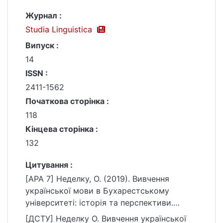
Журнал :
Studia Linguistica
Випуск :
14
ISSN :
2411-1562
Початкова сторінка :
118
Кінцева сторінка :
132
Цитування :
[APA 7] Неделку, О. (2019). Вивчення
української мови в Бухарестському
університеті: історія та перспективи.
Studia Linguistica, (14), 118–132.
[ДСТУ] Неделку О. Вивчення української