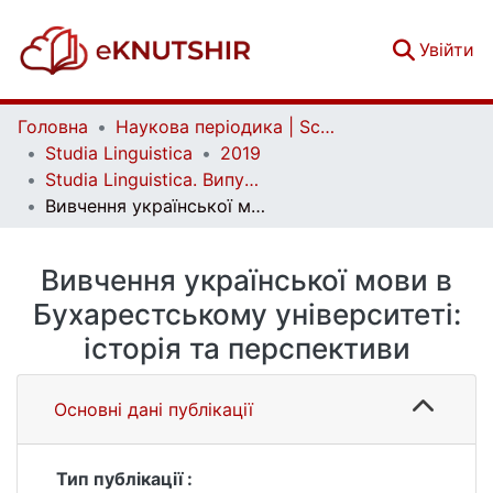
(c
Увійти
Головна
Наукова періодика | Scientific periodicals
Studia Linguistica
2019
Studia Linguistica. Випуск 14
Вивчення української мови в Бухарестському університеті: історія та перспективи
Вивчення української мови в
Бухарестському університеті:
історія та перспективи
Основні дані публікації
Тип публікації :