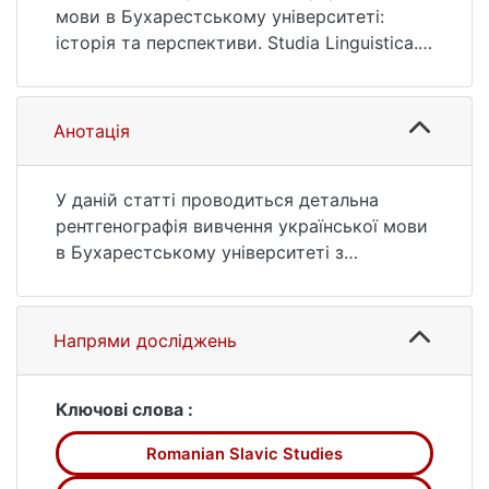
https://doi.org/10.17721/StudLing2019.14.118-
мови в Бухарестському університеті:
132
історія та перспективи. Studia Linguistica.
2019. № 14. С. 118—132. DOI:
10.17721/StudLing2019.14.118-132 (дата
звернення: 25.07.2026).
Анотація
У даній статті проводиться детальна
рентгенографія вивчення української мови
в Бухарестському університеті з
діахронічної і синхронічної перспективи.
Румуно-українські відносини в цілому,
будь то на політичному,
Напрями досліджень
адміністративному або навіть
економічному рівні, ґрунтувалися та
розвивалися на основі і в контексті
Ключові слова :
культурних відносин. Уже більше трьох
Romanian Slavic Studies
десятків років академічними інститутами
Румунії організовуються міжнародні